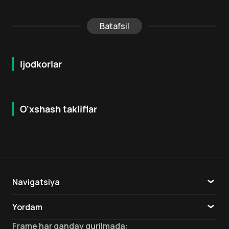
Batafsil
Ijodkorlar
O'xshash takliflar
7.4
8.1
18
+
18
+
Hafta Topi
Navigatsiya
Katalog
Yordam
TV
Aloqa
Frame
har qanday qurilmada
: