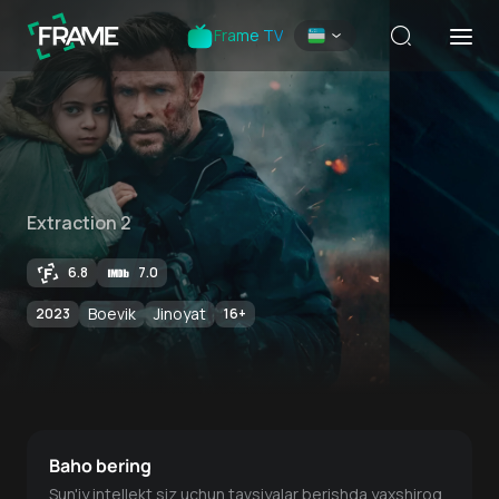
Frame TV
Extraction 2
6.8
7.0
Boevik
Jinoyat
2023
16
+
Baho bering
Sun'iy intellekt siz uchun tavsiyalar berishda yaxshiroq