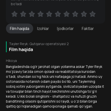
bo'ladi
1
1
2
2
3
3
4
4
5
5
6
6
7
7
8
8
9
9
10
10
Film
haqida
Izohlar
Ijodkorlar
Faktlar
Tayler Reyk: Qutqaruv operatsiyasi 2
Film haqida
Hikoya
Bangladeshda og‘ir jarohat olgan yollanma askar Tyler Reyk
mo‘jizaviy tarzda omon qoladi va reabilitatsiya kursidan
o‘tadi, shundan so‘ng Nick uni nafaqaga jo‘natadi. Ammo uy
ostonasida notanish odam paydo bo‘lib, uni Taylerning
sobiq xotini yuborganini aytganda, sivilizatsiyadan uzoqda it
va tovuqlar bilan tinch hayot kechirishni unutishga to‘g‘ri
keladi. U ikki bolali singlisini - shafqatsiz va nufuzli gruzin
banditining oilasini qutqarishni so‘raydi, u o‘zi bilan birga
qattiq qo‘riqlanadigan qamoqxonaga qamab qo‘ygan.