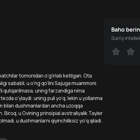
Baho beri
Sun'iy intell
1
1
2
2
atchilar tomonidan o‘g‘irlab ketilgan. Ota
gi sababli, u o‘ng qo‘lini Sajuga muammoni
g‘li qutqarilmasa, uning farzandiga nima
i tezda o‘ylaydi: uning puli yo‘q, lekin u yollanma
dam bilan dushmanlardan ancha uzoqqa
 Biroq, u Ovining prinsipial avstraliyalik Tayler
madi, u dushmanlarni qiyinchiliksiz yo‘q qiladi.