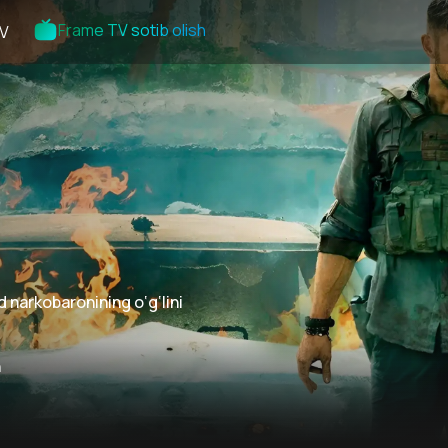
Frame TV sotib olish
V
 narkobaronining o‘g‘lini
n