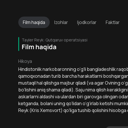
Film
haqida
Izohlar
Ijodkorlar
Faktlar
Tayler Reyk: Qutqaruv operatsiyasi
Film haqida
Hikoya
Hindistonlik narkobaronning o‘g‘li bangladeshlik raqob
qamoqxonadan turib barcha harakatlarni boshqarganli
mustaqil hal qilishga majbur qiladi (va agar Ovining o‘
bo‘lishini aniq shama qiladi). Saju nima qilish kerakligin
askarlarni aldashi va ulardan biri garovga olingan o
ketganda, bolani uning qo‘lidan o‘g‘irlab ketishi mumkin.
Reyk (Kris Xemsvort) qo‘liga tushib qolishini hisobga ol