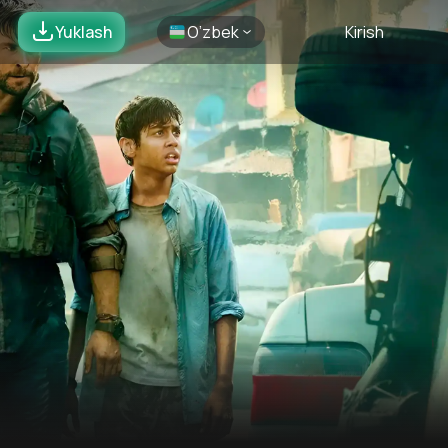
Yuklash
O’zbek
Kirish