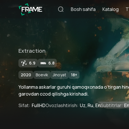
Bosh sahifa
Katalog
T
Extraction
6.9
6.8
2020
Boevik
Jinoyat
18
+
Yollanma askarlar guruhi qamoqxonada o‘tirgan hind
garovdan ozod qilishga kirishadi.
Sifat
:
FullHD
Ovozlashtirish
:
Uz, Ru, En
Subtitrlar
:
E