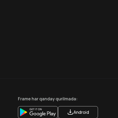
7.5
6.6
18
+
12
+
Hafta Topi
Frame
har qanday qurilmada
:
Android