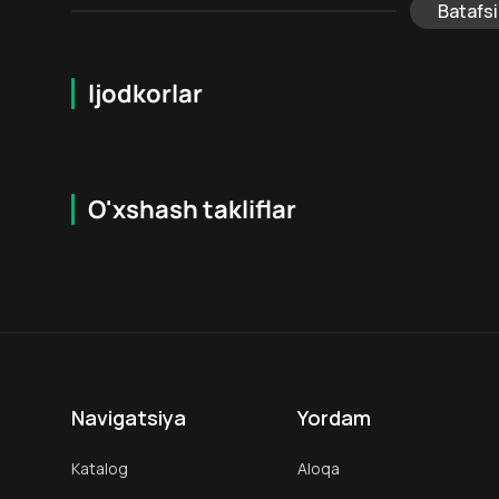
Batafsi
Ijodkorlar
O'xshash takliflar
7.4
18
+
16
+
Hafta Topi
Navigatsiya
Yordam
Katalog
Aloqa