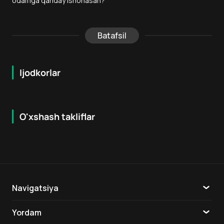
odamga qanday ishonasan?
Batafsil
Ijodkorlar
O'xshash takliflar
12
+
16
+
Navigatsiya
Katalog
Yordam
TV