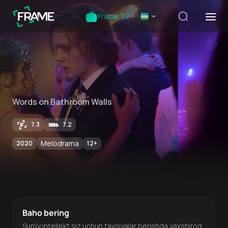
Frame TV
Words on Bathroom Walls
7.3
7.2
Melodrama
2020
12
+
Baho bering
Sun'iy intellekt siz uchun tavsiyalar berishda yaxshiroq