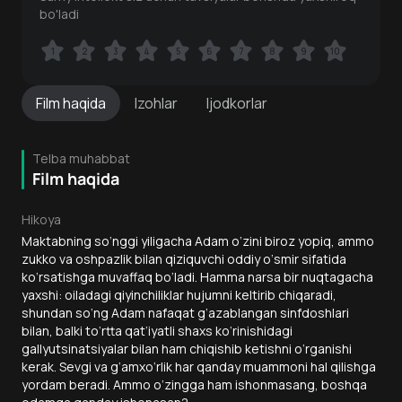
bo'ladi
1
1
2
2
3
3
4
4
5
5
6
6
7
7
8
8
9
9
10
10
Film
haqida
Izohlar
Ijodkorlar
Telba muhabbat
Film haqida
Hikoya
Maktabning so‘nggi yiligacha Adam o‘zini biroz yopiq, ammo
zukko va oshpazlik bilan qiziquvchi oddiy o‘smir sifatida
ko‘rsatishga muvaffaq bo‘ladi. Hamma narsa bir nuqtagacha
yaxshi: oiladagi qiyinchiliklar hujumni keltirib chiqaradi,
shundan so‘ng Adam nafaqat g‘azablangan sinfdoshlari
bilan, balki to‘rtta qat’iyatli shaxs ko‘rinishidagi
gallyutsinatsiyalar bilan ham chiqishib ketishni o‘rganishi
kerak. Sevgi va g‘amxo‘rlik har qanday muammoni hal qilishga
yordam beradi. Ammo o‘zingga ham ishonmasang, boshqa