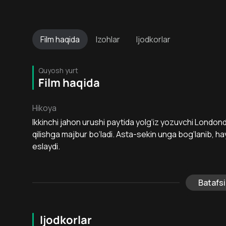
Film
haqida
Izohlar
Ijodkorlar
Quyosh yurt
Film haqida
Hikoya
Ikkinchi jahon urushi paytida yolg‘iz yozuvchi London
qilishga majbur bo‘ladi. Asta-sekin unga bog‘lanib, h
eslaydi.
Batafsi
Ijodkorlar