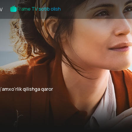
Frame TV sotib olish
V
‘amxo‘rlik qilishga qaror