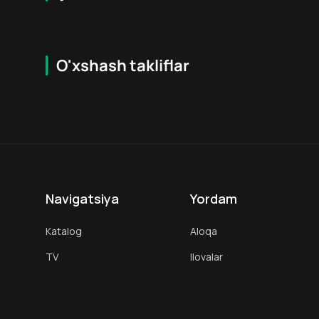
O'xshash takliflar
6.6
18
+
18
+
Navigatsiya
Yordam
Katalog
Aloqa
TV
Ilovalar