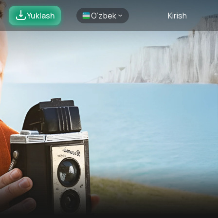
Yuklash
O’zbek
Kirish