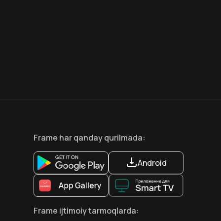
8.6
7.5
18
+
18
+
Hafta Topi
Frame
har qanday qurilmada
:
Android
Frame
ijtimoiy tarmoqlarda
: