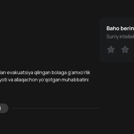
Baho beri
Sun'iy intell
1
1
2
2
dan evakuatsiya qilingan bolaga g‘amxo‘rlik
ayoti va allaqachon yo‘qotgan muhabbatini
l