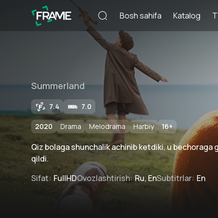
Bosh sahifa
Katalog
T
Summerland
7.4
7.0
2020
Drama
Melodrama
Harbiy
16
+
Qiz bolaga shunchalik achinib ketdiki, u bechoraga g
qildi.
Sifat
:
FullHD
Ovozlashtirish
:
Ru, En
Subtitrlar
:
En