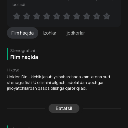
bo'ladi
1
1
2
2
3
3
4
4
5
5
6
6
7
7
8
8
9
9
10
10
Film
haqida
Izohlar
Ijodkorlar
Stenografchi
Film haqida
Hikoya
Uolden Din - kichik janubiy shaharchada kamtarona sud
stenografisti. U o‘lishini bilgach, adolatdan qochgan
jinoyatchilardan qasos olishga qaror qiladi.
Batafsil