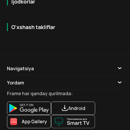
Ijodkorlar
O'xshash takliflar
6.6
7.9
18
+
16
+
Hafta Topi
Navigatsiya
Katalog
Yordam
TV
Aloqa
Frame
har qanday qurilmada
:
Ilovalar
Android