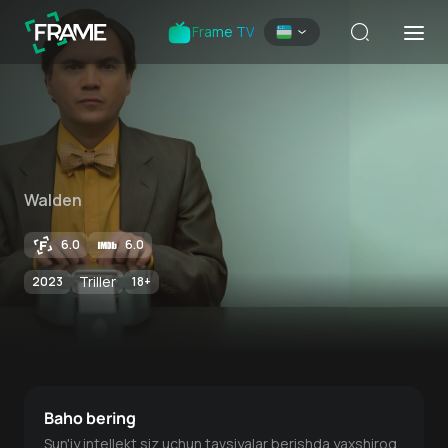
Frame TV
Walden
6.0
6.0
Triller
2023
18
+
Baho bering
Sun'iy intellekt siz uchun tavsiyalar berishda yaxshiroq