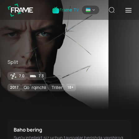
Frame TV
Split
7.0
7.3
Qo`rqinchli
Triller
2017
18
+
Baho bering
Sun'iy intellekt siz uchun tavsiyalar berishda yaxshiroq