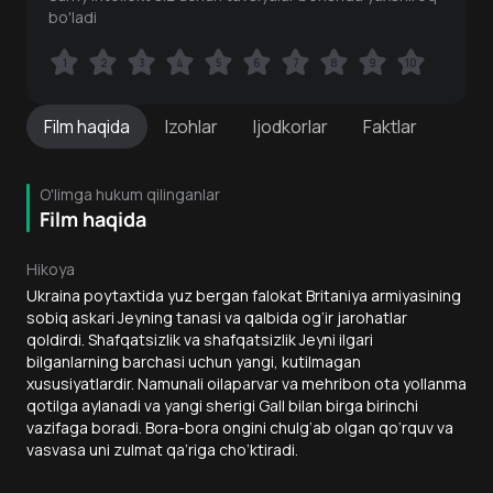
bo'ladi
1
1
2
2
3
3
4
4
5
5
6
6
7
7
8
8
9
9
10
10
Film
haqida
Izohlar
Ijodkorlar
Faktlar
O'limga hukum qilinganlar
Film haqida
Hikoya
Ukraina poytaxtida yuz bergan falokat Britaniya armiyasining
sobiq askari Jeyning tanasi va qalbida og‘ir jarohatlar
qoldirdi. Shafqatsizlik va shafqatsizlik Jeyni ilgari
bilganlarning barchasi uchun yangi, kutilmagan
xususiyatlardir. Namunali oilaparvar va mehribon ota yollanma
qotilga aylanadi va yangi sherigi Gall bilan birga birinchi
vazifaga boradi. Bora-bora ongini chulg‘ab olgan qo‘rquv va
vasvasa uni zulmat qa’riga cho‘ktiradi.