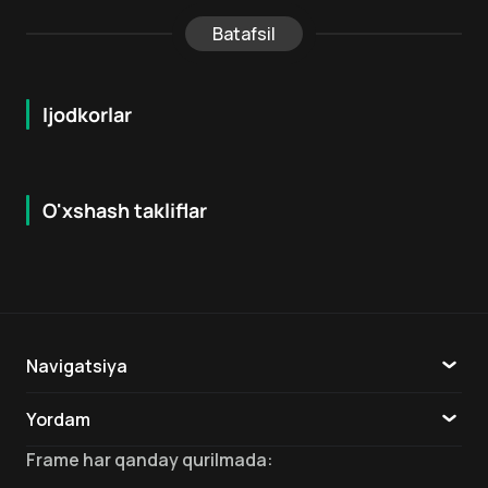
Batafsil
Ijodkorlar
O'xshash takliflar
7.9
8.6
16
+
18
+
Hafta Topi
Hafta Topi
Navigatsiya
Katalog
Yordam
TV
Aloqa
Frame
har qanday qurilmada
: