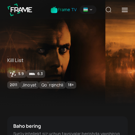
Frame TV
Kill List
5.9
6.3
Jinoyat
Qo`rqinchli
2011
18
+
Baho bering
Sun'iy intellekt siz uchun tavsiyalar berishda yaxshiroq