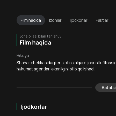
Film
haqida
Izohlar
Ijodkorlar
Faktlar
Jons oilasi bilan tanishuv
Film haqida
Hikoya
Shahar chekkasidagi er-xotin xalqaro josuslik fitnasiga 
hukumat agentlari ekanligini bilib qolishadi.
Batafsi
Ijodkorlar