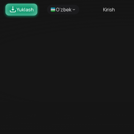
Yuklash
O’zbek
Kirish