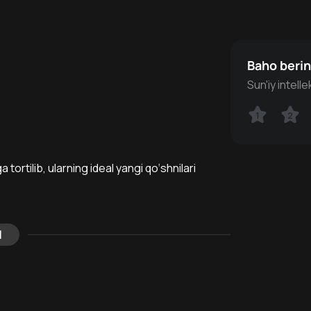
Baho beri
Sun'iy intell
1
1
2
2
tortilib, ularning ideal yangi qo‘shnilari
l