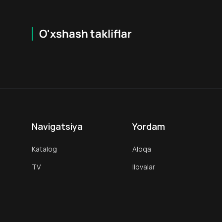
O'xshash takliflar
6.2
6
+
18
+
Navigatsiya
Yordam
Katalog
Aloqa
TV
Ilovalar