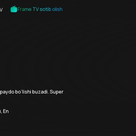
Frame TV sotib olish
V
paydo bo‘lishi buzadi. Super
, En