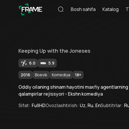
Bosh sahifa
Katalog
T
Keeping Up with the Joneses
6.0
5.9
2016
Boevik
Komediya
18
+
Oddiy oilaning shinam hayotini maxfiy agentlarning 
qalampirlar rejissyori - Ekshn komediya
Sifat
:
FullHD
Ovozlashtirish
:
Uz, Ru, En
Subtitrlar
:
Ru