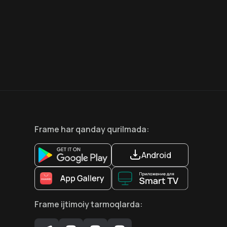
8.6
7.5
18
+
18
+
Hafta Topi
Frame
har qanday qurilmada
:
Android
Frame
ijtimoiy tarmoqlarda
: