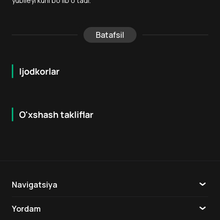
yubileyi kuni bo‘lib o‘tadi.
Batafsil
Ijodkorlar
O'xshash takliflar
7.5
16
+
6
+
Navigatsiya
Katalog
Yordam
TV