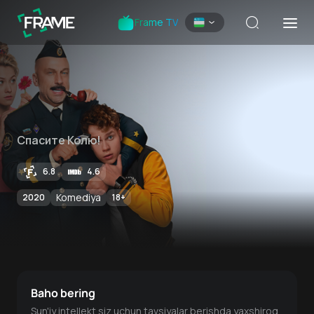
Frame TV
Спасите Колю!
6.8
4.6
Komediya
2020
18
+
Baho bering
Sun'iy intellekt siz uchun tavsiyalar berishda yaxshiroq