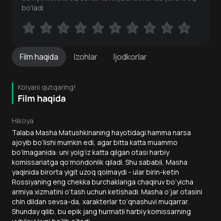
bo'ladi
1
1
2
2
3
3
4
4
5
5
6
6
7
7
8
8
9
9
10
10
Film
haqida
Izohlar
Ijodkorlar
Kolyani qutqaring!
Film haqida
Hikoya
Talaba Masha Matushkinaning hayotidagi hamma narsa
ajoyib bo‘lishi mumkin edi, agar bitta katta muammo
bo‘lmaganida: uni yolg‘iz katta qilgan otasi harbiy
komissariatga qo‘mondonlik qiladi. Shu sababli, Masha
yaqinida birorta yigit uzoq qolmaydi - ular birin-ketin
Rossiyaning eng chekka burchaklariga chaqiruv bo‘yicha
armiya xizmatini o‘tash uchun ketishadi. Masha o‘jar otasini
chin dildan sevsa-da, xarakterlar to‘qnashuvi muqarrar.
Shunday qilib, bu epik jang hurmatli harbiy komissarning