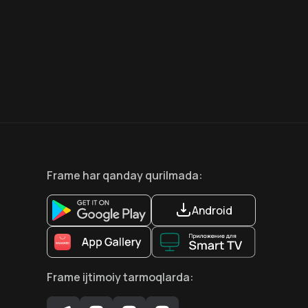
8.6
7.5
18
+
18
+
Hafta Topi
Frame
har qanday qurilmada
:
Android
Frame
ijtimoiy tarmoqlarda
: