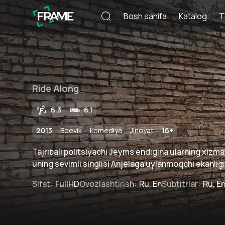
Bosh sahifa
Katalog
T
Ride Along
6.3
6.1
2013
Boevik
Komediya
Jinoyat
16
+
Tajribali politsiyachi Jeyms endigina ularning xizm
uning sevimli singlisi Anjelaga uylanmoqchi ekanligini
Sifat
:
FullHD
Ovozlashtirish
:
Ru, En
Subtitrlar
:
Ru, E