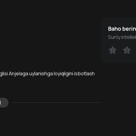
Baho beri
Sun'iy intell
1
1
2
2
isi Anjelaga uylanishga loyiqligini isbotlash
l