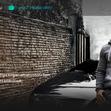
Frame TV sotib olish
V
atiga kirgan amaliyotchi Ben
 bilib oladi.
n