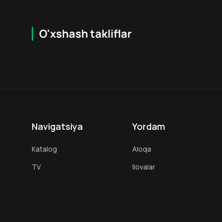
O'xshash takliflar
5.9
12
+
18
+
Navigatsiya
Yordam
Katalog
Aloqa
TV
Ilovalar