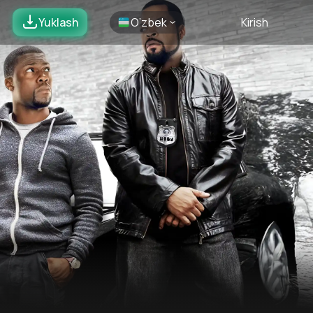
Yuklash
O’zbek
Kirish