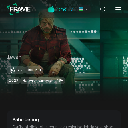
Frame TV
Jawan
7.2
6.9
Boevik
Jinoyat
2023
18
+
Baho bering
Sun'iy intellekt siz uchun tavsiyalar berishda yaxshiroq