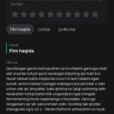
bo'ladi
1
1
2
2
3
3
4
4
5
5
6
6
7
7
8
8
9
9
10
10
Film
haqida
Izohlar
Ijodkorlar
Askar
Film haqida
Hikoya
Qurollangan guruh metropoliten yo‘lovchilarini garovga oladi,
ular orasida nufuzli qurol savdogari Kaliyning qizi ham bor.
Guruh rahbari katta miqdorda tovon to‘lash talabini ilgari
suradi, ammo Kalidan tushgan mablag‘ni jinoyatchilar o‘zlari
uchun olib qo‘ymaydilar, balki qishloq xo‘jaligi vazirining xatti-
harakatlari tufayli bankrotlik yoqasida bo‘lgan minglab
fermerlarning hisob raqamlariga o‘tkazadilar. Garovga
olinganlarni qo‘yib yuborishdan oldin, boshliq Qali qizidan
otasiga ikki og‘iz so‘z - Vikram Rathorni yetkazishni so‘raydi.