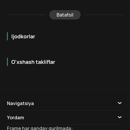
Batafsil
Ijodkorlar
O'xshash takliflar
7.2
7.9
16
+
16
+
Hafta Topi
Navigatsiya
Katalog
Yordam
TV
Aloqa
Frame
har qanday qurilmada
: