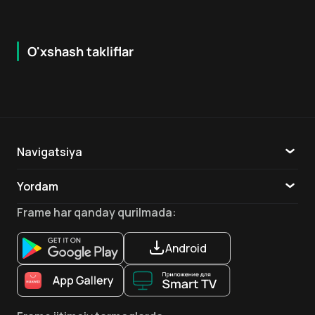
O'xshash takliflar
6.8
7.9
18
+
16
+
Hafta Topi
Navigatsiya
Katalog
Yordam
TV
Aloqa
Frame
har qanday qurilmada
:
Ilovalar
Android