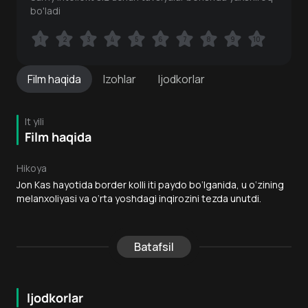
bo'ladi
1
1
2
2
3
3
4
4
5
5
6
6
7
7
8
8
9
9
10
10
Film
haqida
Izohlar
Ijodkorlar
It yili
Film haqida
Hikoya
Jon Kas hayotida border kolli iti paydo bo‘lganida, u o‘zining
melanxoliyasi va o‘rta yoshdagi inqirozini tezda unutdi.
Batafsil
Ijodkorlar