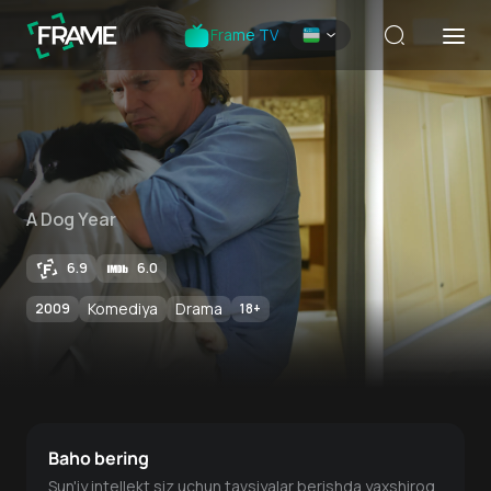
Frame TV
A Dog Year
6.9
6.0
Komediya
Drama
2009
18
+
Baho bering
Sun'iy intellekt siz uchun tavsiyalar berishda yaxshiroq