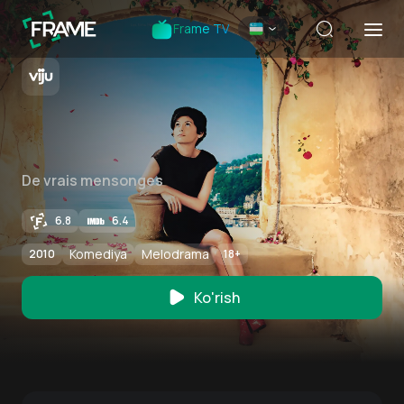
Frame TV
De vrais mensonges
6.8
6.4
Komediya
Melodrama
2010
18
+
Ko'rish