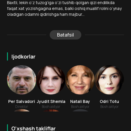
Baxtli, lekin o‘z tuzog‘iga o‘zi tushib qolgan qizi endilikda
faqat xat yozishgagina emas, balki oshiq muallif rolini o‘ynay
oladigan odamni qidirishga ham majbur...
Batafsil
Ijodkorlar
Per Salvadori
Jyudit Shemla
Natali Bay
Odri Totu
Direktor
Bosh aktyor
Bosh aktyor
Bosh aktyor
O'xshash takliflar
7.2
5.2
18
+
16
+