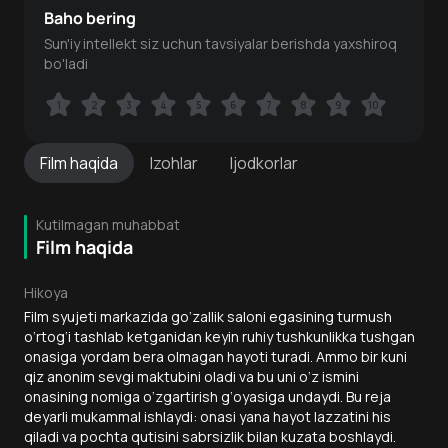
Baho bering
Sun'iy intellekt siz uchun tavsiyalar berishda yaxshiroq
bo'ladi
1
1
2
2
3
3
4
4
5
5
6
6
7
7
8
8
9
9
10
10
Film
haqida
Izohlar
Ijodkorlar
Kutilmagan muhabbat
Film haqida
Hikoya
Film syujeti markazida go‘zallik saloni egasining turmush
o‘rtog‘i tashlab ketganidan keyin ruhiy tushkunlikka tushgan
onasiga yordam bera olmagan hayoti turadi. Ammo bir kuni
qiz anonim sevgi maktubini oladi va bu uni o‘z ismini
onasining nomiga o‘zgartirish g‘oyasiga undaydi. Bu reja
deyarli mukammal ishlaydi: onasi yana hayot lazzatini his
qiladi va pochta qutisini sabrsizlik bilan kuzata boshlaydi.