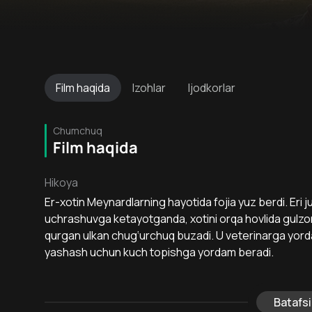
Film
haqida
Izohlar
Ijodkorlar
Chumchuq
Film haqida
Hikoya
Er-xotin Meynardlarning hayotida fojia yuz berdi. Eri
uchrashuvga ketayotganda, xotini orqa hovlida gulzor b
qurgan ulkan chug‘urchuq buzadi. U veterinarga yorda
yashash uchun kuch topishga yordam beradi.
Batafsi