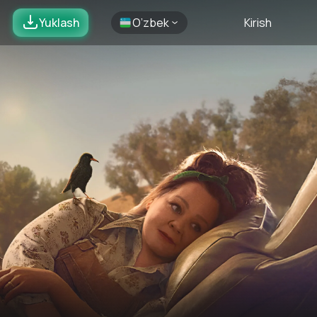
Yuklash
O’zbek
Kirish