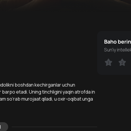
Baho beri
Sun'iy intell
1
1
2
2
 judolikni boshdan kechirganlar uchun
arpo etadi. Uning tinchligini yaqin atrofda in
m so‘rab murojaat qiladi, u oxir-oqibat unga
l