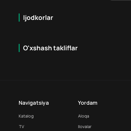
Ijodkorlar
O'xshash takliflar
5.8
18
+
16
+
Hafta Topi
Navigatsiya
Yordam
Katalog
Aloqa
TV
Ilovalar