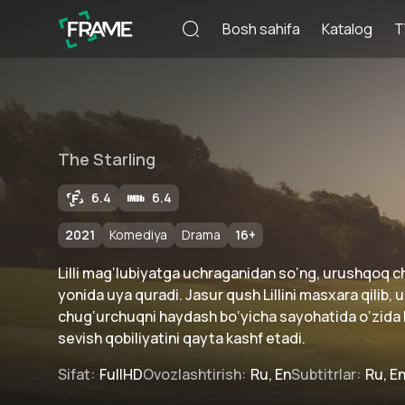
Bosh sahifa
Katalog
T
The Starling
6.4
6.4
2021
Komediya
Drama
16
+
Lilli mag‘lubiyatga uchraganidan so‘ng, urushqoq 
yonida uya quradi. Jasur qush Lillini masxara qilib, 
chug‘urchuqni haydash bo‘yicha sayohatida o‘zida h
sevish qobiliyatini qayta kashf etadi.
Sifat
:
FullHD
Ovozlashtirish
:
Ru, En
Subtitrlar
:
Ru, E