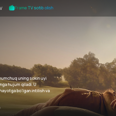
Frame TV sotib olish
V
chumchuq uning sokin uyi
unga hujum qiladi. U
ayotga bo‘lgan intilish va
n