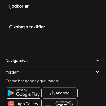
Ijodkorlar
O'xshash takliflar
8.5
7.9
18
+
16
+
Hafta Topi
Navigatsiya
Katalog
Yordam
TV
Aloqa
Frame
har qanday qurilmada
:
Ilovalar
Android