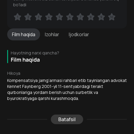
bo'ladi
1
1
2
2
3
3
4
4
5
5
6
6
7
7
8
8
9
9
10
10
Film
haqida
Izohlar
Ijodkorlar
Hayotning narxi qancha?
Film haqida
Hikoya
Kompensatsiya jamg‘armasi rahbari etib tayinlangan advokat
Kennet Faynberg 2001-yil 11-sentyabrdagi terakt
qurbonlariga yordam berish uchun surbetlik va
byurokratiyaga qarshi kurashmoqda.
Batafsil