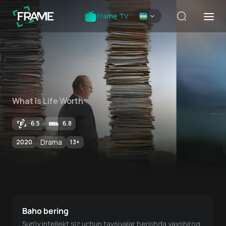
Frame TV
What Is Life Worth
6.5
6.8
Drama
2020
13
+
Baho bering
Sun'iy intellekt siz uchun tavsiyalar berishda yaxshiroq