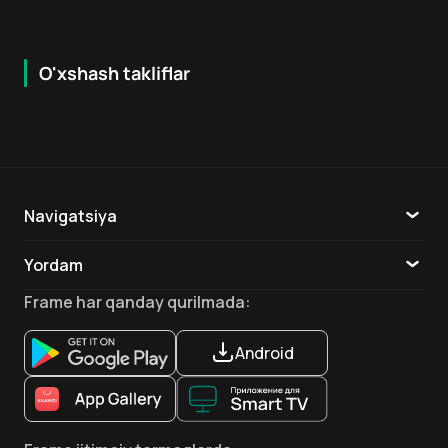
O'xshash takliflar
6.8
5.3
18
+
18
+
Navigatsiya
Katalog
Yordam
TV
Aloqa
Frame
har qanday qurilmada
:
Ilovalar
Android