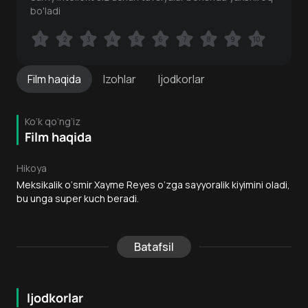
bo'ladi
1
1
2
2
3
3
4
4
5
5
6
6
7
7
8
8
9
9
10
10
Film
haqida
Izohlar
Ijodkorlar
Ko‘k qo‘ng‘iz
Film haqida
Hikoya
Meksikalik o‘smir Xayme Reyes o‘zga sayyoralik kiyimini oladi,
bu unga super kuch beradi.
Batafsil
Ijodkorlar