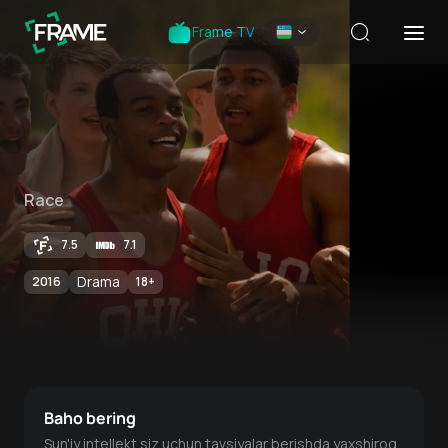
Frame TV
Race
7.5
7.1
Drama
2016
18
+
Baho bering
Sun'iy intellekt siz uchun tavsiyalar berishda yaxshiroq