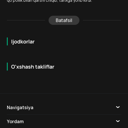
qo‘pollik bilan qarshi chiqib, tarixga yorib kirdi.
Batafsil
Ijodkorlar
O'xshash takliflar
7.2
8.1
18
+
6
+
Navigatsiya
Katalog
Yordam
TV