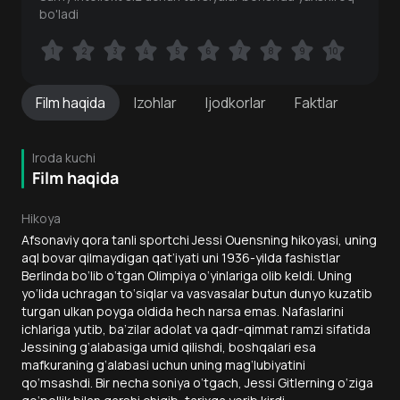
bo'ladi
1
1
2
2
3
3
4
4
5
5
6
6
7
7
8
8
9
9
10
10
Film
haqida
Izohlar
Ijodkorlar
Faktlar
Iroda kuchi
Film haqida
Hikoya
Afsonaviy qora tanli sportchi Jessi Ouensning hikoyasi, uning
aql bovar qilmaydigan qat’iyati uni 1936-yilda fashistlar
Berlinda bo‘lib o‘tgan Olimpiya o‘yinlariga olib keldi. Uning
yo‘lida uchragan to‘siqlar va vasvasalar butun dunyo kuzatib
turgan ulkan poyga oldida hech narsa emas. Nafaslarini
ichlariga yutib, ba’zilar adolat va qadr-qimmat ramzi sifatida
Jessining g‘alabasiga umid qilishdi, boshqalari esa
mafkuraning g‘alabasi uchun uning mag‘lubiyatini
qo‘msashdi. Bir necha soniya o‘tgach, Jessi Gitlerning o‘ziga