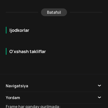
Batafsil
Ijodkorlar
O'xshash takliflar
7.1
7.9
18
+
16
+
Hafta Topi
Navigatsiya
Katalog
Yordam
TV
Aloqa
Frame
har qanday qurilmada
: