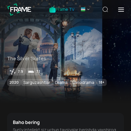
Frame TV
The Silver Skates
7.9
7.1
Sarguzashtlar
Drama
Melodrama
2020
18
+
Baho bering
Sun'iy intellekt siz uchun tavsiyalar berishda yaxshiroq