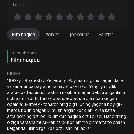
bo'ladi
1
1
2
2
3
3
4
4
5
5
6
6
7
7
8
8
9
9
10
10
Film
haqida
Izohlar
Ijodkorlar
Faktlar
Kumush konki
Film haqida
Hikoya
1899-yil, Rojdestvo Peterburg. Poytaxtning muzlagan daryo
va kanallarida bayramona hayot qaynaydi. Yangi yuz yillik
arafasida taqdir uchrashish nasib etmagandek tuyulganlarni
uchrashtiradi. Butunlay boshqa-boshqa olamdan kelgan
odamlar, Matvey - fonarchining o‘g‘li, uning yagona boyligi -
meros bo‘lib qolgan kumushlangan konkilari; Alisa katta
amaldorning qizi bo‘lib, ilm-fan haqida orzu qiladi. Har birining
o‘ziga yarasha murakkab tarixi bor, ammo bir marta to‘qnash
kelganda, ular birgalikda orzu sari intiladilar.