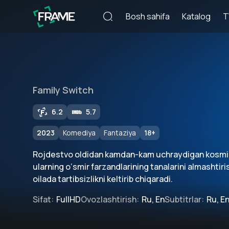
Bosh sahifa
Katalog
T
Family Switch
6.2
5.7
2023
Komediya
Fantaziya
18
+
Rojdestvo oldidan kamdan-kam uchraydigan kosmik
ularning o‘smir farzandlarining tanalarini almashtiris
oilada tartibsizlikni keltirib chiqaradi.
Sifat
:
FullHD
Ovozlashtirish
:
Ru, En
Subtitrlar
:
Ru, E