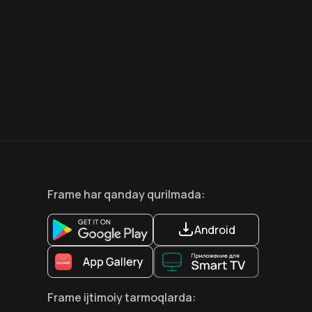
6.6
8.1
12
+
18
+
Hafta Topi
Hafta Topi
Frame
har qanday qurilmada
:
Android
Frame
ijtimoiy tarmoqlarda
: