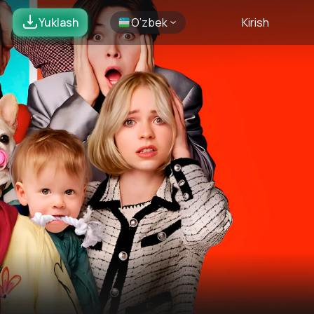
Yuklash
O’zbek
Kirish