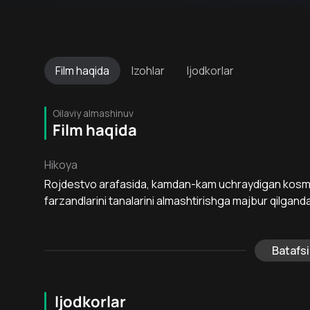
Film
haqida
Izohlar
Ijodkorlar
Oilaviy almashinuv
Film haqida
Hikoya
Rojdestvo arafasida, kamdan-kam uchraydigan kosmik
farzandlarini tanalarini almashtirishga majbur qilganda,
Batafsi
Ijodkorlar