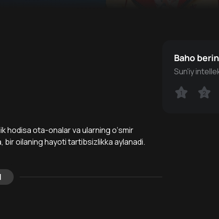
Baho beri
Sun'iy intell
1
1
2
2
 hodisa ota-onalar va ularning o‘smir
 bir oilaning hayoti tartibsizlikka aylanadi.
l