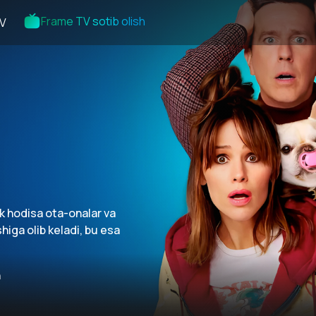
Frame TV sotib olish
V
 hodisa ota-onalar va
higa olib keladi, bu esa
n