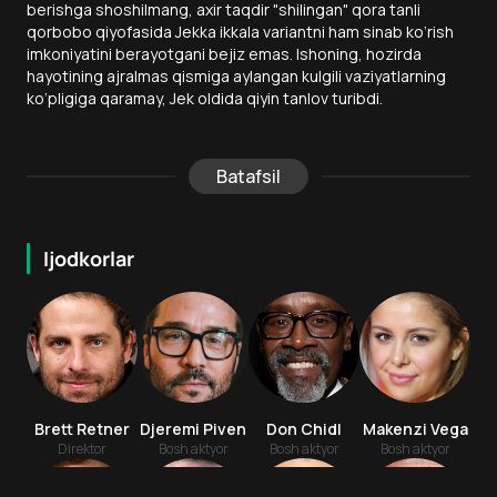
berishga shoshilmang, axir taqdir "shilingan" qora tanli
qorbobo qiyofasida Jekka ikkala variantni ham sinab ko‘rish
imkoniyatini berayotgani bejiz emas. Ishoning, hozirda
hayotining ajralmas qismiga aylangan kulgili vaziyatlarning
ko‘pligiga qaramay, Jek oldida qiyin tanlov turibdi.
Batafsil
Ijodkorlar
Brett Retner
Djeremi Piven
Don Chidl
Makenzi Vega
Direktor
Bosh aktyor
Bosh aktyor
Bosh aktyor