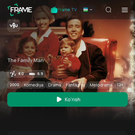
Frame TV
The Family Man
8.0
6.9
Komediya
Drama
Fantaziya
Melodrama
2000
12
+
Ko'rish