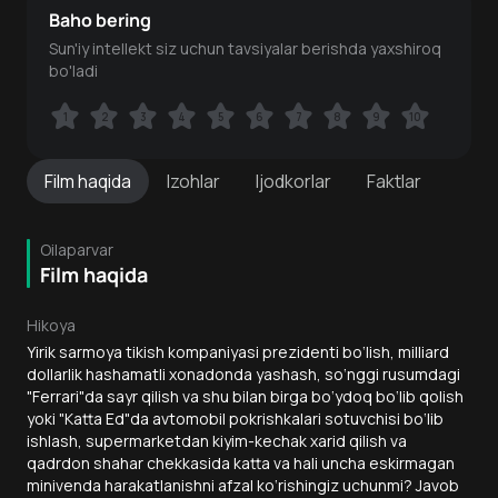
Baho bering
Sun'iy intellekt siz uchun tavsiyalar berishda yaxshiroq
bo'ladi
1
1
2
2
3
3
4
4
5
5
6
6
7
7
8
8
9
9
10
10
Film
haqida
Izohlar
Ijodkorlar
Faktlar
Oilaparvar
Film haqida
Hikoya
Yirik sarmoya tikish kompaniyasi prezidenti bo‘lish, milliard
dollarlik hashamatli xonadonda yashash, so‘nggi rusumdagi
"Ferrari"da sayr qilish va shu bilan birga bo‘ydoq bo‘lib qolish
yoki "Katta Ed"da avtomobil pokrishkalari sotuvchisi bo‘lib
ishlash, supermarketdan kiyim-kechak xarid qilish va
qadrdon shahar chekkasida katta va hali uncha eskirmagan
minivenda harakatlanishni afzal ko‘rishingiz uchunmi? Javob