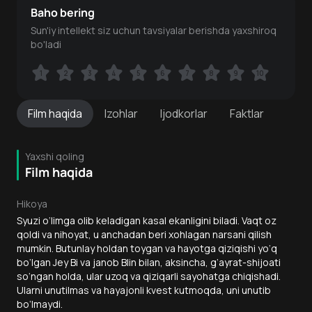
Baho bering
Sun'iy intellekt siz uchun tavsiyalar berishda yaxshiroq
bo'ladi
1
1
2
2
3
3
4
4
5
5
6
6
7
7
8
8
9
9
10
10
Film
haqida
Izohlar
Ijodkorlar
Faktlar
Yaxshi qoling
Film haqida
Hikoya
Syuzi o‘limga olib keladigan kasal ekanligini biladi. Vaqt oz
qoldi va nihoyat, u anchadan beri xohlagan narsani qilish
mumkin. Butunlay holdan toygan va hayotga qiziqishi yo‘q
bo‘lgan Jey Bi va janob Blin bilan, aksincha, g‘ayrat-shijoati
so‘ngan holda, ular uzoq va qiziqarli sayohatga chiqishadi.
Ularni unutilmas va hayajonli kvest kutmoqda, uni unutib
bo‘lmaydi.