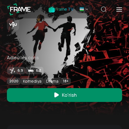
Frame TV
Adieu les cons
6.9
6.7
Komediya
Drama
2020
18
+
Ko'rish