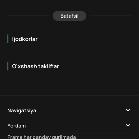
Batafsil
Ijodkorlar
O'xshash takliflar
8.2
7.9
18
+
16
+
Hafta Topi
Navigatsiya
Katalog
Yordam
TV
Aloqa
Frame
har qanday qurilmada
: