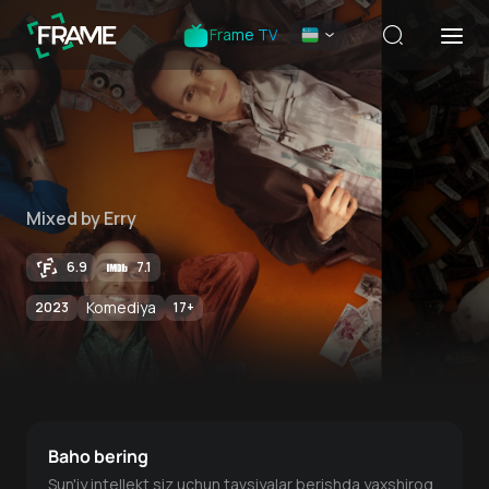
Frame TV
Mixed by Erry
6.9
7.1
Komediya
2023
17
+
Baho bering
Sun'iy intellekt siz uchun tavsiyalar berishda yaxshiroq