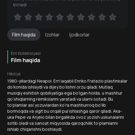
bo'ladi
1
1
2
2
3
3
4
4
5
5
6
6
7
7
8
8
9
9
10
10
Film
haqida
Izohlar
Ijodkorlar
Erri Kolleksiyasi
Film haqida
Hikoya
1980-yillardagi Neapol. Erri laqabli Enriko Fratazio plastinkalar
do‘konida ishlaydi va dijey bo‘lishni orzu qiladi. Mutlaq
musiqiy eshitish qobiliyatiga ega bo‘lgan holda, u mashhur
qo‘shiqlarning remikslarini yaratadi va ularni sotadi. Bu
to‘plamlar asl yozuvlardan ko‘ra mashhurroq bo‘lib
bormoqda va yigit bu orqali pul ishlashga qaror qiladi. Aka-
uka Pepe va Anjelo bilan birgalikda ovoz yozish uskunalarini
sotib oladi va sanoat miqyosida qaroqchilik to‘plamlarini
ishlab chiqarishni boshlaydi.