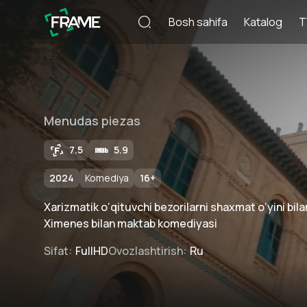
Bosh sahifa
Katalog
T
Menudas piezas
7.5
5.9
2024
Komediya
16
+
Xarizmatik o‘qituvchi bezorilarni shaxmat o‘yini bila
Ximenes bilan maktab komediyasi
Sifat
:
FullHD
Ovozlashtirish
:
Ru