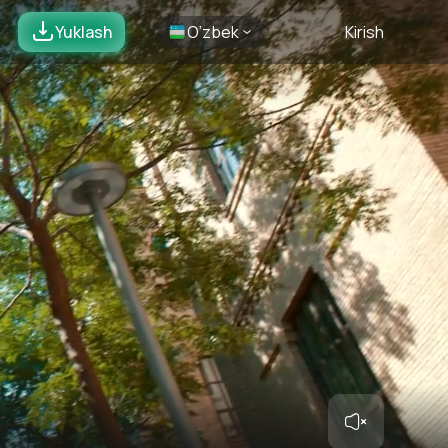
Yuklash
O’zbek
Kirish