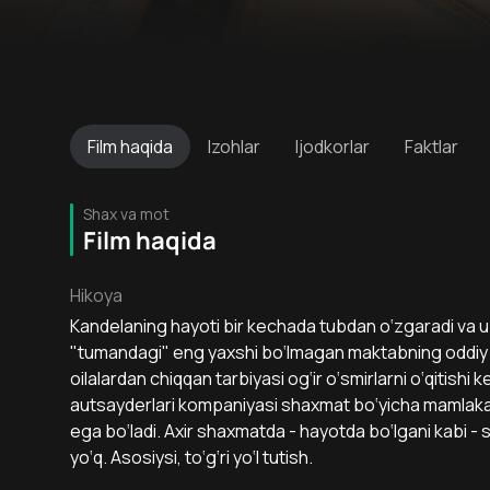
Film
haqida
Izohlar
Ijodkorlar
Faktlar
Shax va mot
Film haqida
Hikoya
Kandelaning hayoti bir kechada tubdan o‘zgaradi va u e
"tumandagi" eng yaxshi bo‘lmagan maktabning oddiy o‘
oilalardan chiqqan tarbiyasi og‘ir o‘smirlarni o‘qitishi 
autsayderlari kompaniyasi shaxmat bo‘yicha mamlakat
ega bo‘ladi. Axir shaxmatda - hayotda bo‘lgani kabi -
yo‘q. Asosiysi, to‘g‘ri yo‘l tutish.