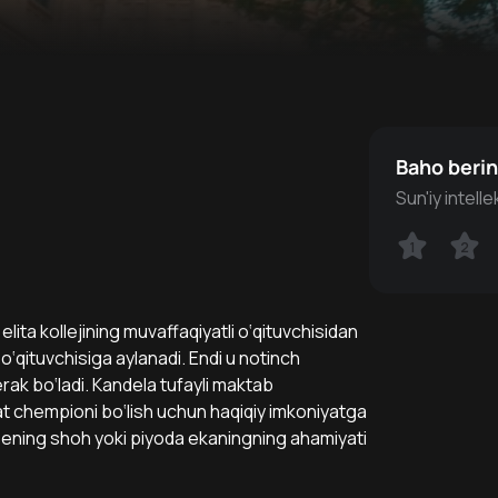
Baho beri
Sun'iy intell
1
1
2
2
lita kollejining muvaffaqiyatli o‘qituvchisidan
qituvchisiga aylanadi. Endi u notinch
kerak bo‘ladi. Kandela tufayli maktab
 chempioni bo‘lish uchun haqiqiy imkoniyatga
 sening shoh yoki piyoda ekaningning ahamiyati