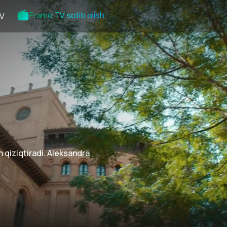
Frame TV sotib olish
V
n qiziqtiradi. Aleksandra