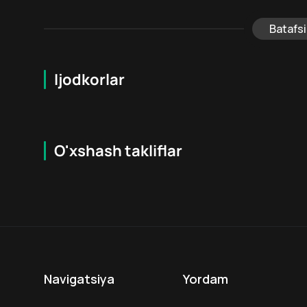
Batafsi
Ijodkorlar
O'xshash takliflar
12
+
16
+
Hafta Topi
Navigatsiya
Yordam