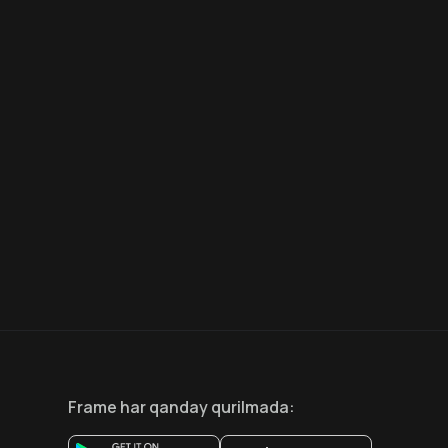
7.5
6.6
18
+
12
+
Hafta Topi
Frame
har qanday qurilmada
: