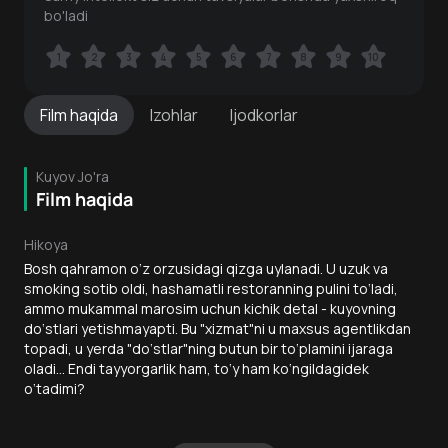
bo'ladi
1
1
2
2
3
3
4
4
5
5
6
6
7
7
8
8
9
9
10
10
Film
haqida
Izohlar
Ijodkorlar
Kuyov Jo'ra
Film haqida
Hikoya
Bosh qahramon o‘z orzusidagi qizga uylanadi. U uzuk va
smoking sotib oldi, hashamatli restoranning pulini to‘ladi,
ammo mukammal marosim uchun kichik detal - kuyovning
do‘stlari yetishmayapti. Bu "xizmat"ni u maxsus agentlikdan
topadi, u yerda "do‘stlar"ning butun bir to‘plamini ijaraga
oladi... Endi tayyorgarlik ham, to‘y ham ko‘ngildagidek
o‘tadimi?