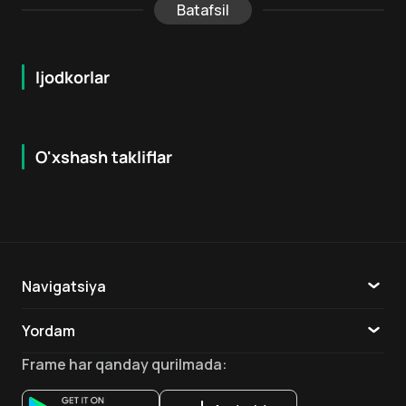
Batafsil
Ijodkorlar
O'xshash takliflar
7.3
12
+
12
+
Navigatsiya
Katalog
Yordam
TV
Aloqa
Frame
har qanday qurilmada
:
Ilovalar