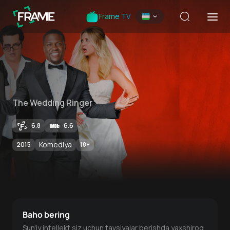
Frame TV
The Wedding Ringer
6.8
6.6
Komediya
2015
18
+
Baho bering
Sun'iy intellekt siz uchun tavsiyalar berishda yaxshiroq