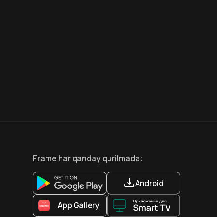
7.5
6.6
18
+
12
+
Frame
har qanday qurilmada
:
Android