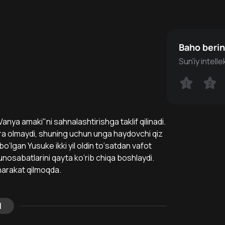
Baho beri
Sun'iy intell
1
1
2
2
anya amaki"ni sahnalashtirishga taklif qilinadi.
ra olmaydi, shuning uchun unga haydovchi qiz
bo‘lgan Yusuke ikki yil oldin to‘satdan vafot
nosabatlarini qayta ko‘rib chiqa boshlaydi.
harakat qilmoqda.
l