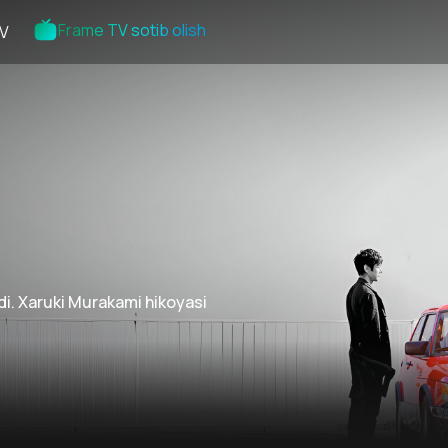
Frame TV sotib olish
V
adi. Xaruki Murakami hikoyasi