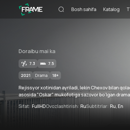
Bosh sahifa
Katalog
T
Doraibu mai ka
7.3
7.5
2021
Drama
18
+
Rejissyor xotinidan ayriladi, lekin Chexov bilan qol
asosida "Oskar" mukofotiga sazovor bo‘lgan drama
Sifat
:
FullHD
Ovozlashtirish
:
Ru
Subtitrlar
:
Ru, En