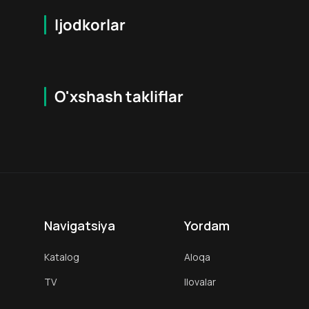
Ijodkorlar
O'xshash takliflar
16
+
16
+
Hafta Topi
Navigatsiya
Yordam
Katalog
Aloqa
TV
Ilovalar