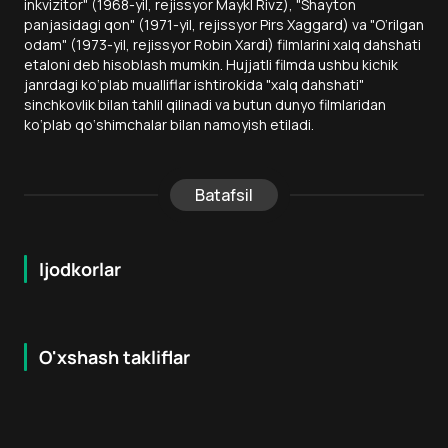
inkvizitor" (1968-yil, rejissyor Maykl Rivz), "Shayton
panjasidagi qon" (1971-yil, rejissyor Pirs Xaggard) va "O‘rilgan
odam" (1973-yil, rejissyor Robin Xardi) filmlarini xalq dahshati
etaloni deb hisoblash mumkin. Hujjatli filmda ushbu kichik
janrdagi ko‘plab mualliflar ishtirokida "xalq dahshati"
sinchkovlik bilan tahlil qilinadi va butun dunyo filmlaridan
ko‘plab qo‘shimchalar bilan namoyish etiladi.
Batafsil
Ijodkorlar
O'xshash takliflar
7.9
8.6
16
+
18
+
Hafta Topi
Hafta Topi