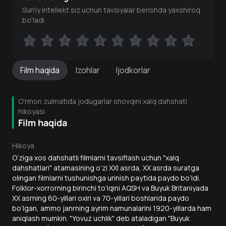
Sun'iy intellekt siz uchun tavsiyalar berishda yaxshiroq
bo'ladi
1
1
2
2
3
3
4
4
5
5
6
6
7
7
8
8
9
9
10
10
Film
haqida
Izohlar
Ijodkorlar
O'rmon zulmatida jodugarlar shovqini xalq dahshati
hikoyasi
Film haqida
Hikoya
O‘ziga xos dahshatli filmlarni tavsiflash uchun "xalq
dahshatlari" atamasining o‘zi XXI asrda, XX asrda suratga
olingan filmlarni tushunishga urinish paytida paydo bo‘ldi.
Folklor-xorrorning birinchi to‘lqini AQSH va Buyuk Britaniyada
XX asrning 60-yillari oxiri va 70-yillari boshlarida paydo
bo‘lgan, ammo janrning ayrim namunalarini 1920-yillarda ham
aniqlash mumkin. "Yovuz uchlik" deb ataladigan "Buyuk