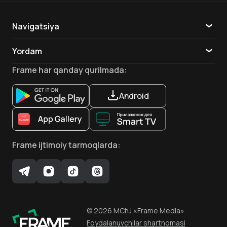
Navigatsiya
Katalog
Yordam
TV
Aloqa
Frame
har qanday qurilmada
:
Ilovalar
Android
Frame
ijtimoiy tarmoqlarda
:
©
2026
MChJ
«Frame Media»
Foydalanuvchilar shartnomasi