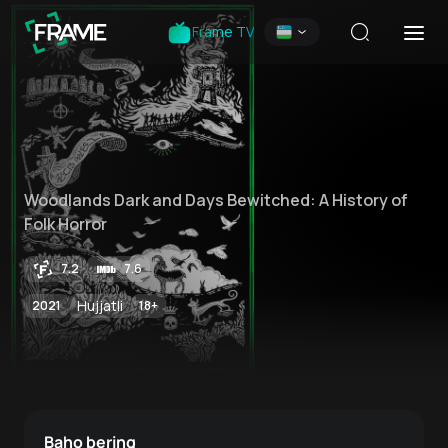
Frame TV
Woodlands Dark and Days Bewitched: A History of
Folk Horror
7.2
7.6
Hujjatli
2021
18
+
Baho bering