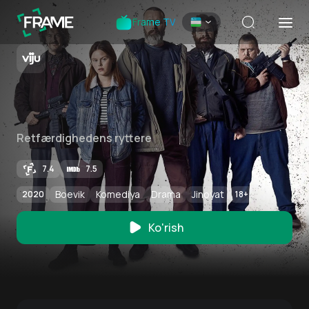
Frame TV
Retfærdighedens ryttere
7.4
7.5
Boevik
Komediya
Drama
Jinoyat
2020
18
+
Ko'rish