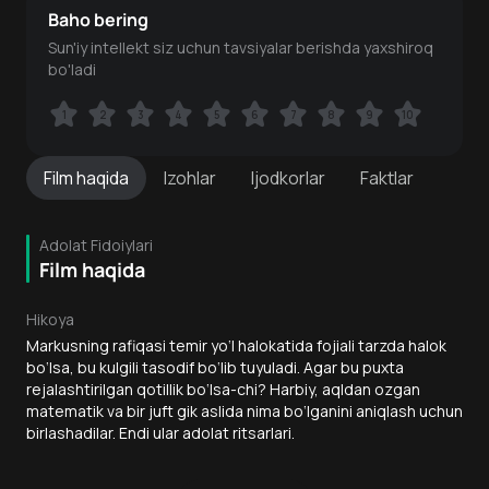
Baho bering
Sun'iy intellekt siz uchun tavsiyalar berishda yaxshiroq
bo'ladi
1
1
2
2
3
3
4
4
5
5
6
6
7
7
8
8
9
9
10
10
Film
haqida
Izohlar
Ijodkorlar
Faktlar
Adolat Fidoiylari
Film haqida
Hikoya
Markusning rafiqasi temir yo‘l halokatida fojiali tarzda halok
bo‘lsa, bu kulgili tasodif bo‘lib tuyuladi. Agar bu puxta
rejalashtirilgan qotillik bo‘lsa-chi? Harbiy, aqldan ozgan
matematik va bir juft gik aslida nima bo‘lganini aniqlash uchun
birlashadilar. Endi ular adolat ritsarlari.