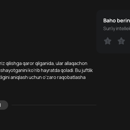
Baho beri
Sun'iy intell
1
1
2
2
z qilishga qaror qilganida, ular allaqachon
shayotganini ko‘rib hayratda qoladi. Bu juftlik
kligini aniqlash uchun o‘zaro raqobatlasha
l