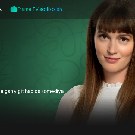
Frame TV sotib olish
V
kelgan yigit haqida komediya.