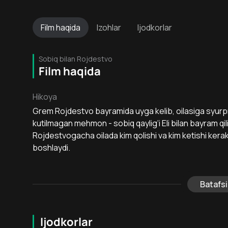
Film
haqida
Izohlar
Ijodkorlar
Sobiq bilan Rojdestvo
Film haqida
Hikoya
Grem Rojdestvo bayramida uyga kelib, oilasiga syurpri
kutilmagan mehmon - sobiq qaylig‘i Eli bilan bayram qili
Rojdestvogacha oilada kim qolishi va kim ketishi kera
boshlaydi.
Batafsi
Ijodkorlar