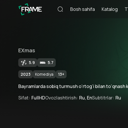
Bosh sahifa
Katalog
T
EXmas
5.9
5.7
2023
Komediya
13
+
Bayramlarda sobiq turmush o‘rtog‘i bilan to‘qnash 
Sifat
:
FullHD
Ovozlashtirish
:
Ru, En
Subtitrlar
:
Ru