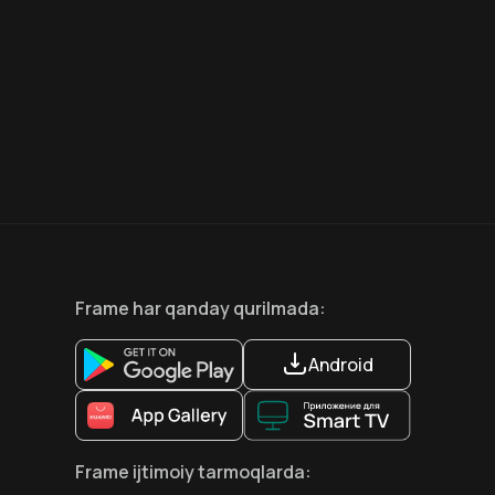
6.6
8.1
12
+
18
+
Hafta Topi
Hafta Topi
Frame
har qanday qurilmada
:
Android
Frame
ijtimoiy tarmoqlarda
: