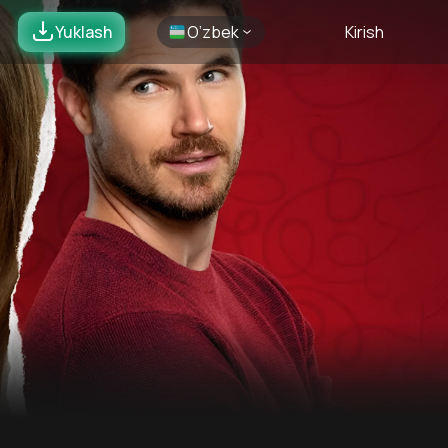
Yuklash
O’zbek
Kirish