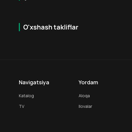
O'xshash takliflar
7.9
16
+
18
+
Hafta Topi
Hafta Topi
Navigatsiya
Yordam
Katalog
Aloqa
TV
Ilovalar