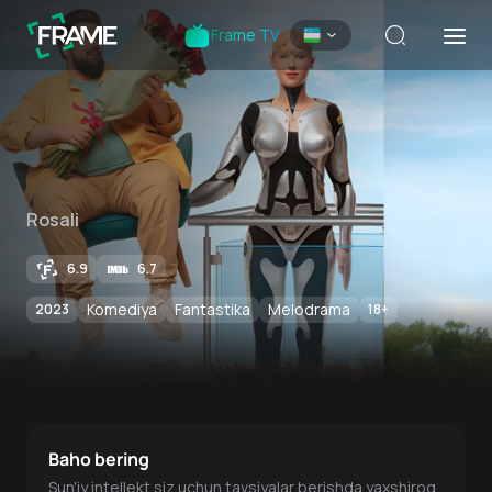
Frame TV
Rosali
6.9
6.7
Komediya
Fantastika
Melodrama
2023
18
+
Baho bering
Sun'iy intellekt siz uchun tavsiyalar berishda yaxshiroq