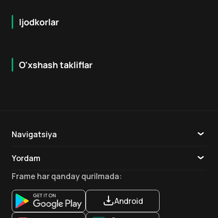
Ijodkorlar
O'xshash takliflar
7.9
8.6
16
+
18
+
Hafta Topi
Hafta Topi
Navigatsiya
Katalog
Yordam
TV
Aloqa
Frame
har qanday qurilmada
:
Ilovalar
Android