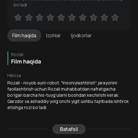
bo'ladi
1
1
2
2
3
3
4
4
5
5
6
6
7
7
8
8
9
9
10
10
Film
haqida
Izohlar
Ijodkorlar
Rozali
Film haqida
Hikoya
Rozali - noyob ayol-robot. "Insoniylashtirish" jarayonini
faollashtirish uchun Rozali muhabbatdan nafratgacha
bo‘lgan barcha his-tuyg‘ularni boshdan kechirishi kerak.
Qarzdor va ashaddiy yolg‘onchi yigit ushbu tajribada ishtirok
etishga rozi bo‘ladi.
Batafsil