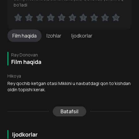
bo'ladi
1
1
2
2
3
3
4
4
5
5
6
6
7
7
8
8
9
9
10
10
Film
haqida
Izohlar
Ijodkorlar
Ray Donovan
Film haqida
Hikoya
Rey qochib ketgan otasi Mikkini u navbatdagi qon to‘kishdan
oldin topishi kerak.
Batafsil
Ijodkorlar