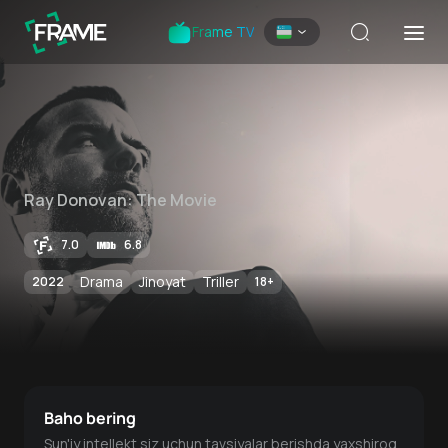
Frame TV
Ray Donovan: The Movie
7.0
6.8
Drama
Jinoyat
Triller
2022
18
+
Baho bering
Sun'iy intellekt siz uchun tavsiyalar berishda yaxshiroq