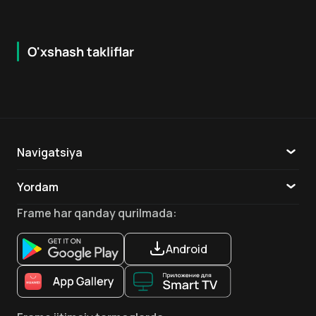
O'xshash takliflar
6.5
7.9
18
+
16
+
Hafta Topi
Navigatsiya
Katalog
Yordam
TV
Aloqa
Frame
har qanday qurilmada
:
Ilovalar
Android