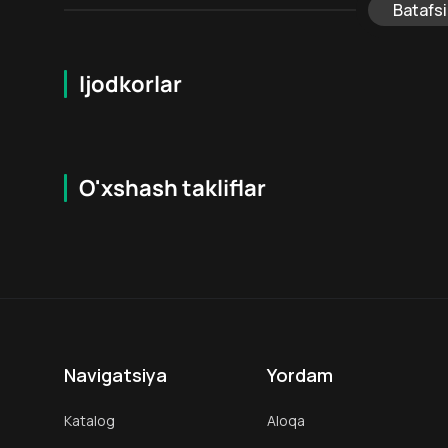
Batafsi
Ijodkorlar
O'xshash takliflar
6.6
12
+
16
+
Hafta Topi
Navigatsiya
Yordam
Katalog
Aloqa