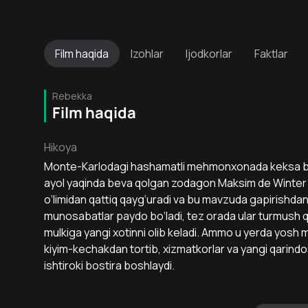
Film
haqida
Izohlar
Ijodkorlar
Faktlar
Rebekka
Film haqida
Hikoya
Monte-Karlodagi hashamatli mehmonxonada keksa boy 
ayol yaqinda beva qolgan zodagon Maksim de Winter 
o‘limidan qattiq qayg‘uradi va bu mavzuda gapirishdan 
munosabatlar paydo bo‘ladi, tez orada ular turmush q
mulkiga yangi xotinni olib keladi. Ammo u yerda yosh 
kiyim-kechakdan tortib, xizmatkorlar va yangi qarin
ishtiroki bostira boshlaydi.