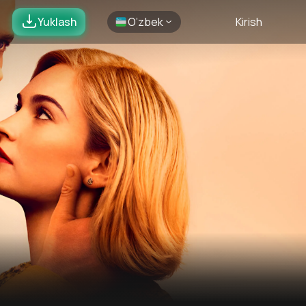
Yuklash
O’zbek
Kirish