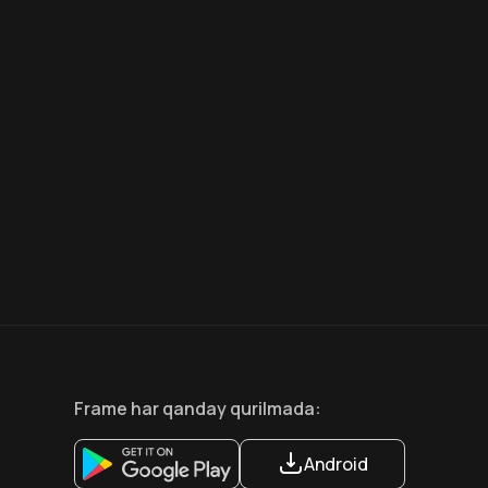
7.5
6.6
18
+
12
+
Hafta Topi
Frame
har qanday qurilmada
:
Android