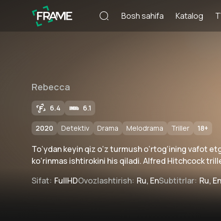
Bosh sahifa
Katalog
T
Rebecca
6.4
6.1
2020
Detektiv
Drama
Melodrama
Triller
18
+
To‘ydan keyin qiz o‘z turmush o‘rtog‘ining vafot et
ko‘rinmas ishtirokini his qiladi. Alfred Hitchcock tril
Sifat
:
FullHD
Ovozlashtirish
:
Ru, En
Subtitrlar
:
Ru, E