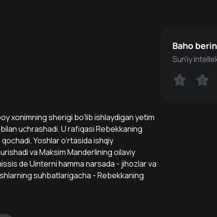
Baho beri
Sun'iy intell
1
1
2
2
xonimning sherigi bo‘lib ishlaydigan yetim
bilan uchrashadi. U rafiqasi Rebekkaning
qochadi. Yoshlar o‘rtasida ishqiy
urishadi va Maksim Manderlining oilaviy
missis de Uinterni hamma narsada - jihozlar va
doshlarning suhbatlarigacha - Rebekkaning