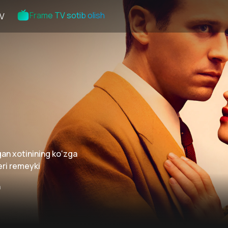
Frame TV sotib olish
V
gan xotinining ko‘zga
leri remeyki
n