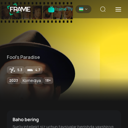
Frame TV
Fool's Paradise
5.3
4.7
Komediya
2023
18
+
Baho bering
Sun'iy intellekt siz uchun tavsiyalar berishda yaxshiroq