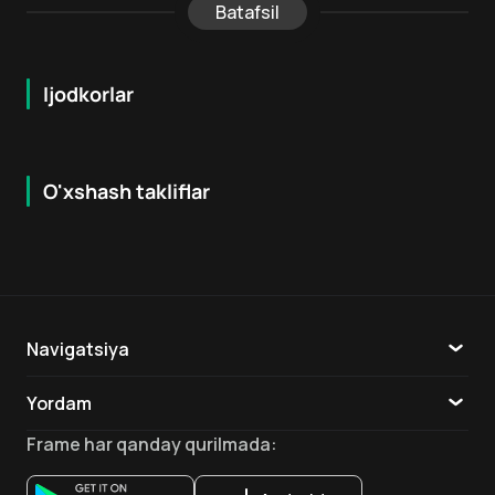
Batafsil
Ijodkorlar
O'xshash takliflar
6.6
7.9
18
+
16
+
Hafta Topi
Navigatsiya
Katalog
Yordam
TV
Aloqa
Frame
har qanday qurilmada
:
Ilovalar