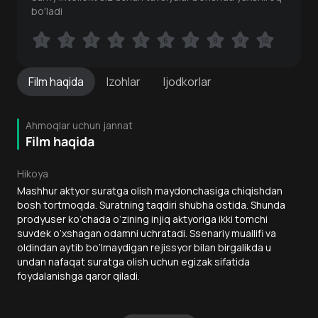
bo'ladi
1
1
2
2
3
3
4
4
5
5
6
6
7
7
8
8
9
9
10
10
Film
haqida
Izohlar
Ijodkorlar
Ahmoqlar uchun jannat
Film haqida
Hikoya
Mashhur aktyor suratga olish maydonchasiga chiqishdan
bosh tortmoqda. Suratning taqdiri shubha ostida. Shunda
prodyuser ko‘chada o‘zining injiq aktyoriga ikki tomchi
suvdek o‘xshagan odamni uchratadi. Ssenariy muallifi va
oldindan aytib bo‘lmaydigan rejissyor bilan birgalikda u
undan nafaqat suratga olish uchun egizak sifatida
foydalanishga qaror qiladi.