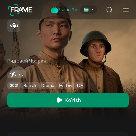
Frame TV
Рядовой Чээрин
7.5
Boevik
Drama
Harbiy
2021
12
+
Ko'rish