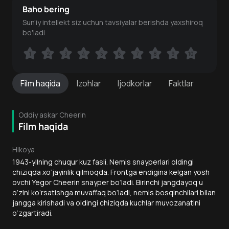
Baho bering
Sun'iy intellekt siz uchun tavsiyalar berishda yaxshiroq
bo'ladi
1
1
2
2
3
3
4
4
5
5
6
6
7
7
8
8
9
9
10
10
Film
haqida
Izohlar
Ijodkorlar
Faktlar
Oddiy askar Cheerin
Film haqida
Hikoya
1943-yilning chuqur kuz fasli. Nemis snayperlari oldingi
chiziqda xo‘jayinlik qilmoqda. Frontga endigina kelgan yosh
ovchi Yegor Cheerin snayper bo‘ladi. Birinchi jangdayoq u
o‘zini ko‘rsatishga muvaffaq bo‘ladi, nemis bosqinchilari bilan
jangga kirishadi va oldingi chiziqda kuchlar muvozanatini
o‘zgartiradi.