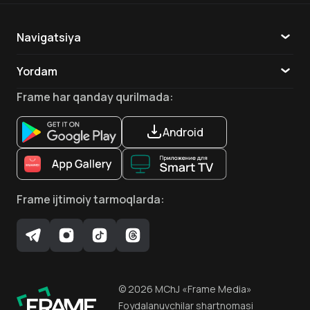
Navigatsiya
Katalog
Yordam
Pavel Pogodaev
Dmitriy Trofimov
TV
Aloqa
Bosh aktyor
Aktyor
Frame
har qanday qurilmada
:
Ilovalar
Android
Frame
ijtimoiy tarmoqlarda
:
©
2026
MChJ
«Frame Media»
Foydalanuvchilar shartnomasi