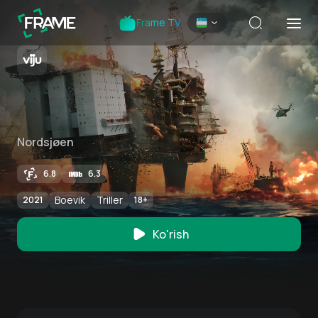
Frame TV
Nordsjøen
6.8
6.3
Boevik
Triller
2021
18
+
Ko'rish