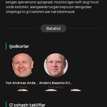
ketgan qahramonni qutqaradi. Hosil bo‘lgan neft dog‘i hozir
yonib ketishini, alangalanib turgan bepoyon dengizdan
chiqishga to‘g‘ri kelishini ular hali bilishmaydi.
Batafsil
Ijodkorlar
Yon Andreas Andersen
Anders Baasmo Kristiansen
Direktor
Bosh aktyor
O'xshash takliflar
5.3
7.9
18
+
16
+