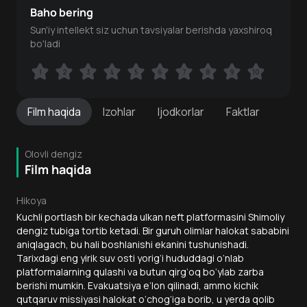
Baho bering
Sun'iy intellekt siz uchun tavsiyalar berishda yaxshiroq
bo'ladi
1
1
2
2
3
3
4
4
5
5
6
6
7
7
8
8
9
9
10
10
Film
haqida
Izohlar
Ijodkorlar
Faktlar
Olovli dengiz
Film haqida
Hikoya
Kuchli portlash bir kechada ulkan neft platformasini Shimoliy
dengiz tubiga tortib ketadi. Bir guruh olimlar halokat sababini
aniqlagach, bu hali boshlanishi ekanini tushunishadi.
Tarixdagi eng yirik suv osti yorig‘i hududdagi o‘nlab
platformalarning qulashi va butun qirg‘oq bo‘ylab zarba
berishi mumkin. Evakuatsiya e’lon qilinadi, ammo kichik
qutqaruv missiyasi halokat o‘chog‘iga borib, u yerda qolib