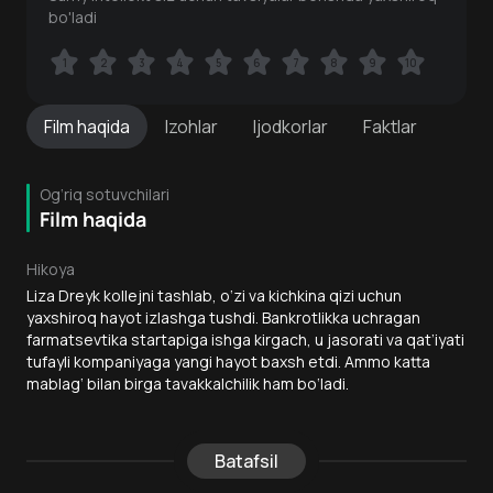
bo'ladi
1
1
2
2
3
3
4
4
5
5
6
6
7
7
8
8
9
9
10
10
Film
haqida
Izohlar
Ijodkorlar
Faktlar
Og‘riq sotuvchilari
Film haqida
Hikoya
Liza Dreyk kollejni tashlab, o‘zi va kichkina qizi uchun
yaxshiroq hayot izlashga tushdi. Bankrotlikka uchragan
farmatsevtika startapiga ishga kirgach, u jasorati va qat’iyati
tufayli kompaniyaga yangi hayot baxsh etdi. Ammo katta
mablag‘ bilan birga tavakkalchilik ham bo‘ladi.
Batafsil