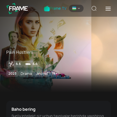
Frame TV
Pain Hustlers
6.6
6.6
Drama
Jinoyat
2023
18
+
Baho bering
Sun'iy intellekt siz uchun tavsiyalar berishda yaxshiroq