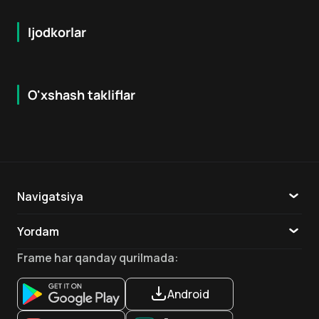
Ijodkorlar
O'xshash takliflar
7.9
8.6
16
+
18
+
Hafta Topi
Hafta Topi
Navigatsiya
Katalog
Yordam
TV
Aloqa
Frame
har qanday qurilmada
:
Ilovalar
Android