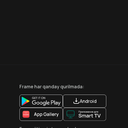
6.6
8.1
12
+
18
+
Hafta Topi
Hafta Topi
Frame
har qanday qurilmada
:
Android