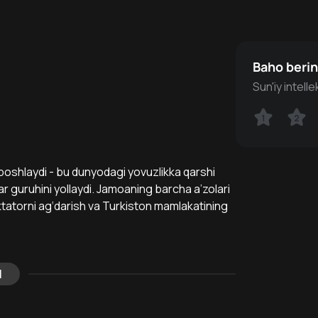
Baho beri
Sun'iy intell
1
1
2
2
ot boshlaydi - bu dunyodagi yovuzlikka qarshi
r guruhini yollaydi. Jamoaning barcha a’zolari
iktatorni ag‘darish va Turkiston mamlakatining
l