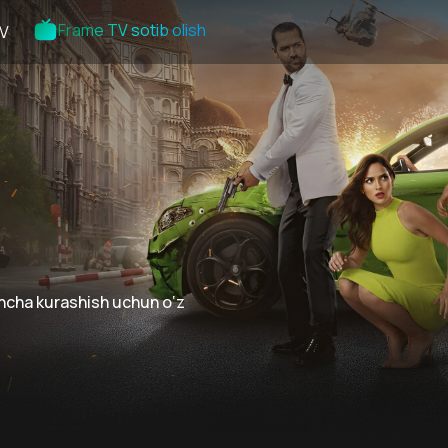
Frame TV sotib olish
V
incha kurashish uchun o‘z