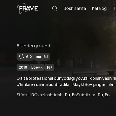
Bosh sahifa
Katalog
T
6 Underground
6.2
6.1
2019
Boevik
18
+
Oltita professional dunyodagi yovuzlik bilan yashir
o‘limlarini sahnalashtiradilar. Maykl Bey jangari filmi
Sifat
:
HD
Ovozlashtirish
:
Ru, En
Subtitrlar
:
Ru, En