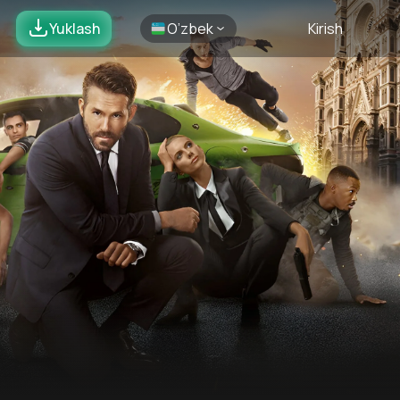
Yuklash
O’zbek
Kirish