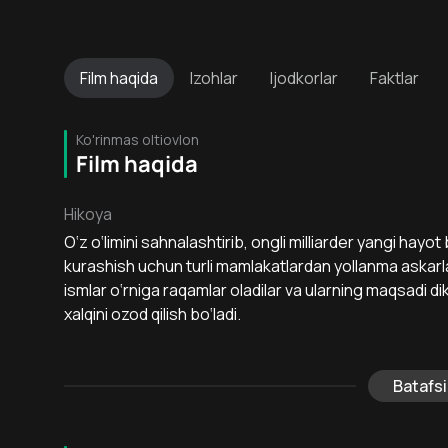
Film
haqida
Izohlar
Ijodkorlar
Faktlar
Ko'rinmas oltiovlon
Film haqida
Hikoya
O‘z o‘limini sahnalashtirib, ongli milliarder yangi hay
kurashish uchun turli mamlakatlardan yollanma askarla
ismlar o‘rniga raqamlar oladilar va ularning maqsadi d
xalqini ozod qilish bo‘ladi.
Batafsi