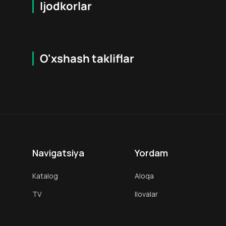
Ijodkorlar
O'xshash takliflar
7.9
16
+
18
+
Hafta Topi
Hafta Topi
Navigatsiya
Yordam
Katalog
Aloqa
TV
Ilovalar