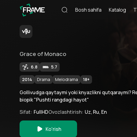
Bosh sahifa
Katalog
T
Grace of Monaco
6.8
5.7
2014
Drama
Melodrama
18
+
Gollivudga qaytaymi yoki knyazlikni qutqaraymi? Re
biopik "Pushti rangdagi hayot"
Sifat
:
FullHD
Ovozlashtirish
:
Uz, Ru, En
Ko'rish