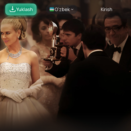
Yuklash
O’zbek
Kirish