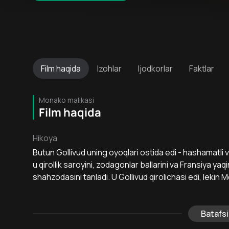
Film
haqida
Izohlar
Ijodkorlar
Faktlar
Monako malikasi
Film haqida
Hikoya
Butun Gollivud uning oyoqlari ostida edi - hashamatli vil
u qirollik saroyini, zodagonlar ballarini va Fransiya ya
shahzodasini tanladi. U Gollivud qirolichasi edi, lekin M
Batafsi