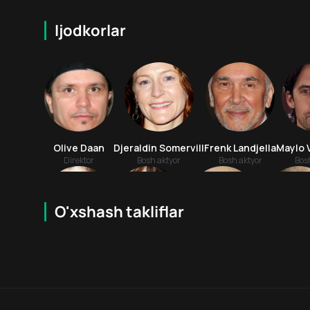
Ijodkorlar
Olive Daan
Djeraldin Somervill
Frenk Landjella
Maylo 
Direktor
Bosh aktyor
Bosh aktyor
Bos
O'xshash takliflar
6.9
18
+
18
+
Parker Pouzi
Pas Vega
Alban Kasterman
Andre Pe
Bosh aktyor
Bosh aktyor
Aktyor
Aktyo