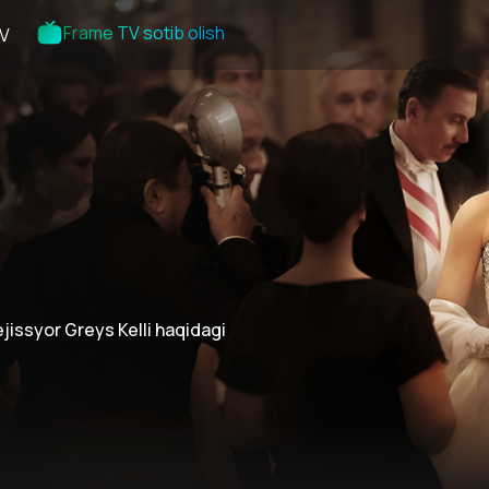
Frame TV sotib olish
V
jissyor Greys Kelli haqidagi