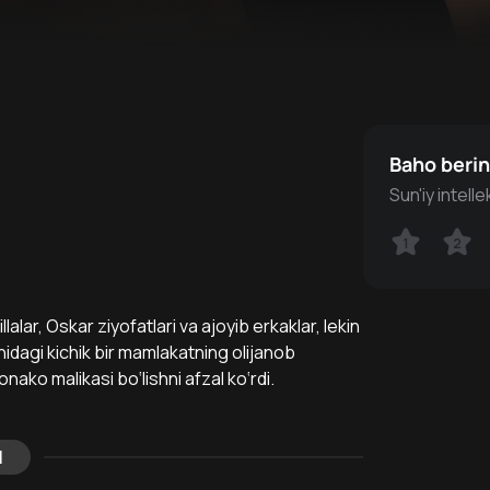
Baho beri
Sun'iy intell
1
1
2
2
lalar, Oskar ziyofatlari va ajoyib erkaklar, lekin
qinidagi kichik bir mamlakatning olijanob
onako malikasi bo‘lishni afzal ko‘rdi.
l