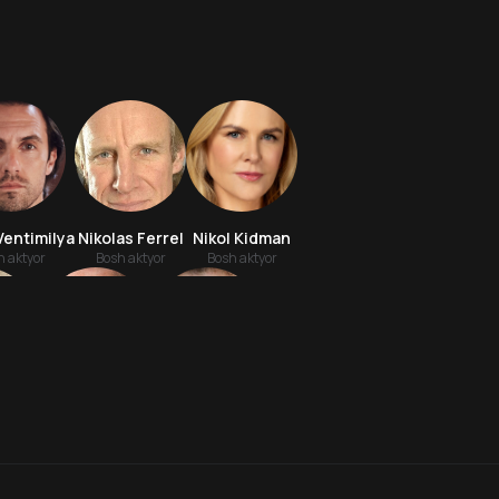
Ventimilya
Nikolas Ferrel
Nikol Kidman
h aktyor
Bosh aktyor
Bosh aktyor
8.0
7.9
16
+
18
+
nvern
Derek Djekobi
Devid Kobern
Hafta Topi
Hafta Topi
r
Aktyor
Aktyor