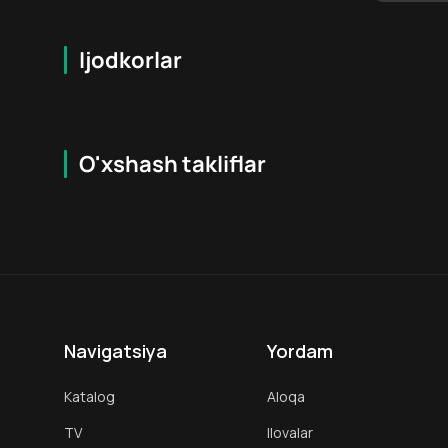
Ijodkorlar
O'xshash takliflar
5.9
12
+
16
+
Hafta Topi
Navigatsiya
Yordam
Katalog
Aloqa
TV
Ilovalar