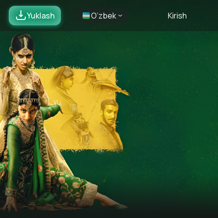
Yuklash
O’zbek
Kirish