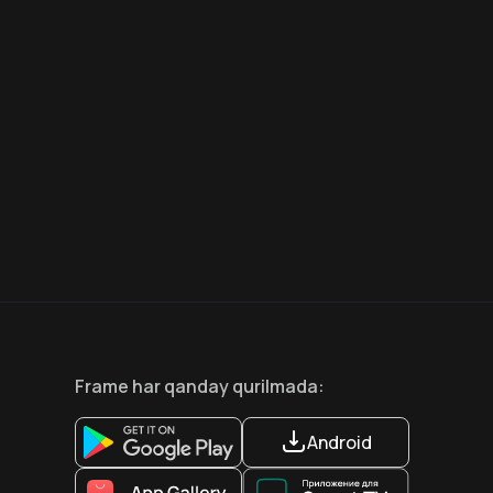
7.5
6.6
18
+
12
+
Hafta Topi
Frame
har qanday qurilmada
:
Android