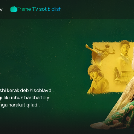
Frame TV sotib olish
V
shi kerak deb hisoblaydi.
illik uchun barcha to‘y
hga harakat qiladi.