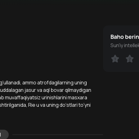
Baho beri
Sun'iy intell
1
1
2
2
ug‘ullanadi, ammo atrofdagilarning uning
Ria uddalagan jasur va aql bovar qilmaydigan
ab muvaffaqiyatsiz urinishlarini masxara
tirilganida, Rie u va uning do‘stlari to‘yni
l