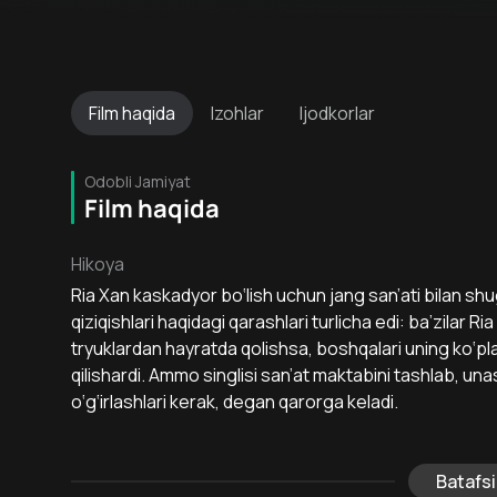
Film
haqida
Izohlar
Ijodkorlar
Odobli Jamiyat
Film haqida
Hikoya
Ria Xan kaskadyor bo‘lish uchun jang san’ati bilan sh
qiziqishlari haqidagi qarashlari turlicha edi: ba’zilar 
tryuklardan hayratda qolishsa, boshqalari uning ko‘pl
qilishardi. Ammo singlisi san’at maktabini tashlab, unash
o‘g‘irlashlari kerak, degan qarorga keladi.
Batafsi