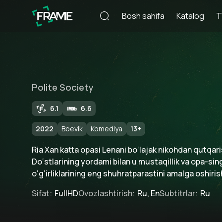
Bosh sahifa
Katalog
T
Polite Society
6.1
6.6
2022
Boevik
Komediya
13
+
Ria Xan katta opasi Lenani bo‘lajak nikohdan qutqari
Do‘stlarining yordami bilan u mustaqillik va opa-sing
o‘g‘irliklarining eng shuhratparastini amalga oshiris
Sifat
:
FullHD
Ovozlashtirish
:
Ru, En
Subtitrlar
:
Ru