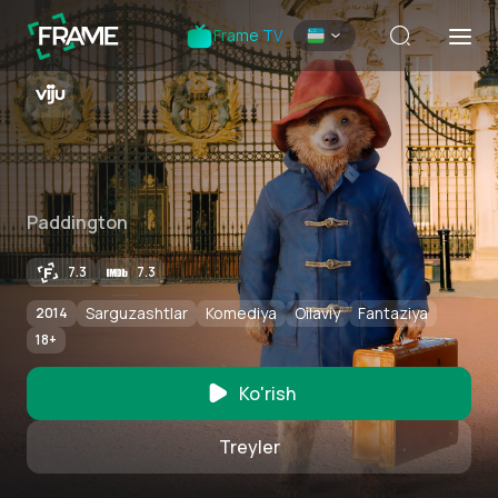
Frame TV
Paddington
7.3
7.3
Sarguzashtlar
Komediya
Oilaviy
Fantaziya
2014
18
+
Ko'rish
Treyler