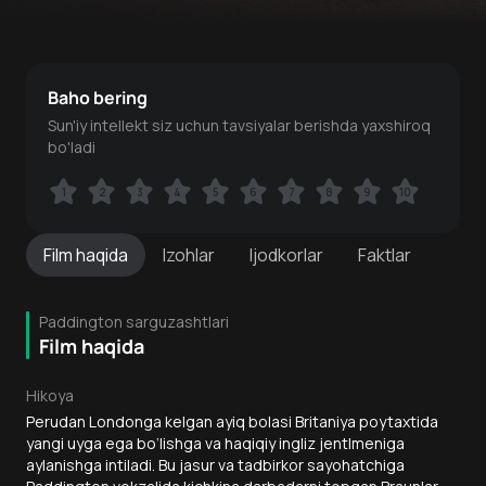
Baho bering
Sun'iy intellekt siz uchun tavsiyalar berishda yaxshiroq
bo'ladi
1
1
2
2
3
3
4
4
5
5
6
6
7
7
8
8
9
9
10
10
Film
haqida
Izohlar
Ijodkorlar
Faktlar
Paddington sarguzashtlari
Film haqida
Hikoya
Perudan Londonga kelgan ayiq bolasi Britaniya poytaxtida
yangi uyga ega bo‘lishga va haqiqiy ingliz jentlmeniga
aylanishga intiladi. Bu jasur va tadbirkor sayohatchiga