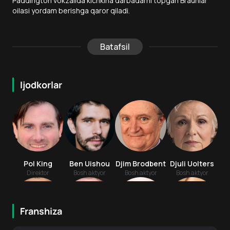
Paddington vokzalida kichkina darbadarni topgan Braunlar
oilasi yordam berishga qaror qiladi.
Batafsil
Ijodkorlar
Pol King
Ben Uishou
Djim Brodbent
Djuli Uolters
Direktor
Bosh aktyor
Bosh aktyor
Bosh aktyor
Franshiza