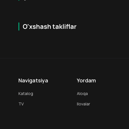
O'xshash takliflar
8.0
18
+
16
+
Hafta Topi
Navigatsiya
Yordam
Katalog
Aloqa
TV
Ilovalar