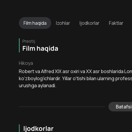
Film
haqida
Izohlar
Ijodkorlar
Faktlar
Prestij
Film haqida
Hikoya
Robert va Alfred XIX asr oxiri va XX asr boshlarida Lo
ko‘zboylog‘ichlardir. Yillar o‘tishi bilan ularning prof
urushga aylanadi.
Batafsi
Ijodkorlar