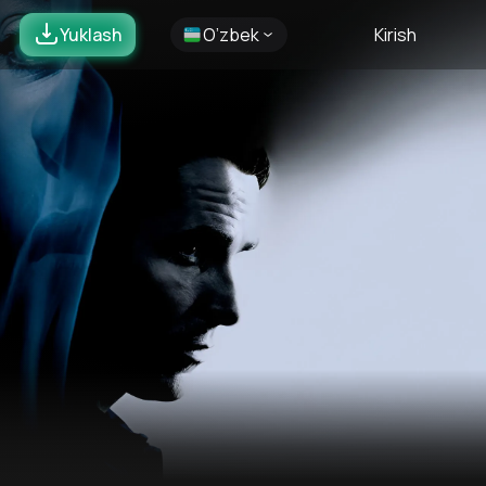
Yuklash
O’zbek
Kirish