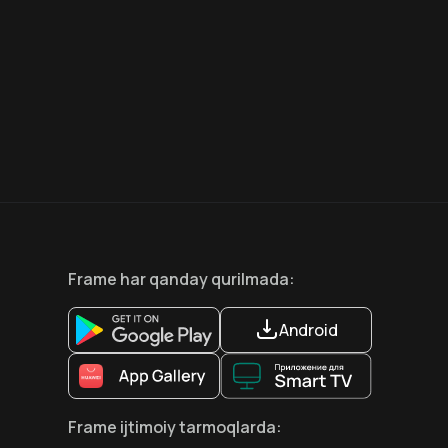
7.5
6.6
18
+
12
+
Hafta Topi
Frame
har qanday qurilmada
:
Android
Frame
ijtimoiy tarmoqlarda
: