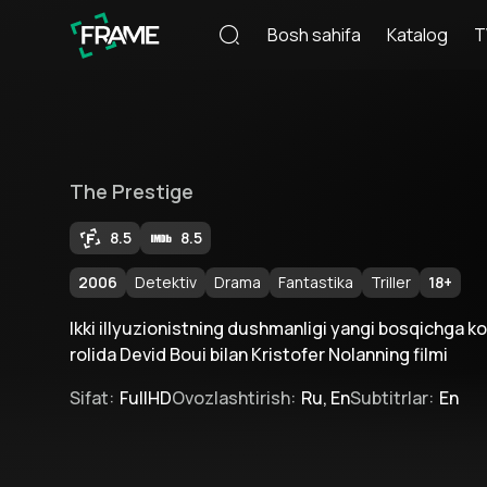
Bosh sahifa
Katalog
T
The Prestige
8.5
8.5
2006
Detektiv
Drama
Fantastika
Triller
18
+
Ikki illyuzionistning dushmanligi yangi bosqichga k
rolida Devid Boui bilan Kristofer Nolanning filmi
Sifat
:
FullHD
Ovozlashtirish
:
Ru, En
Subtitrlar
:
En