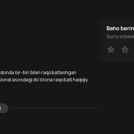
Baho beri
Sun'iy intell
1
1
2
2
ndonda bir-biri bilan raqobatlashgan
essional asosdagi do‘stona raqobati haqiqiy
l