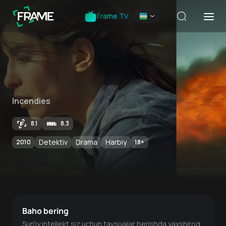
Frame TV
Incendies
8.1
8.3
Detektiv
Drama
Harbiy
2010
18
+
Baho bering
Sun'iy intellekt siz uchun tavsiyalar berishda yaxshiroq