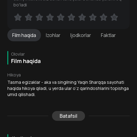
bo'ladi
1
1
2
2
3
3
4
4
5
5
6
6
7
7
8
8
9
9
10
10
Film
haqida
Izohlar
Ijodkorlar
Faktlar
Olovlar
Film haqida
Hikoya
Tasma egizaklar - aka va singilning Yaqin Sharqqa sayohati
haqida hikoya qiladi, u yerda ular o‘z qarindoshlarini topishga
umid qilishadi.
Batafsil