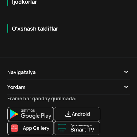
Ijodkorlar
O'xshash takliflar
6.4
7.2
18
+
18
+
Navigatsiya
Katalog
Yordam
TV
Aloqa
Frame
har qanday qurilmada
:
Ilovalar
Android