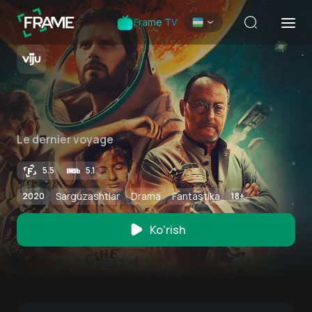
Frame TV
Le dernier voyage
5.5
5.1
Sarguzashtlar
Drama
Fantastika
2020
18
+
Ko'rish