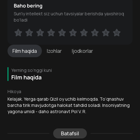
Baho bering
Sun'iy intellekt siz uchun tavsiyalar berishda yaxshiroq
bo'ladi
1
1
2
2
3
3
4
4
5
5
6
6
7
7
8
8
9
9
10
10
Film
haqida
Izohlar
Ijodkorlar
Yerning so‘nggi kuni
Film haqida
Hikoya
Kelajak. Yerga qarab Qizil oy uchib kelmoqda. To‘qnashuv
barcha tirik mavjudotga halokat tahdid soladi. Insoniyatning
yagona umidi - daho astronavt Pol V. R.
Batafsil