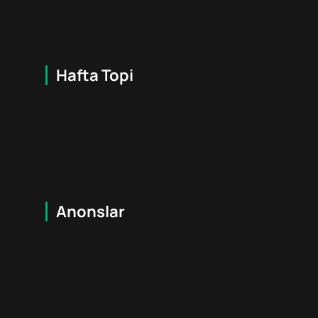
Hafta Topi
7.9
16
+
Hafta Topi
Anonslar
16
+
Tez orada