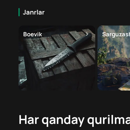
Janrlar
Boevik
Sarguzas
Har qanday qurilma