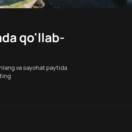
da qo'llab-
hlang va sayohat paytida
ting