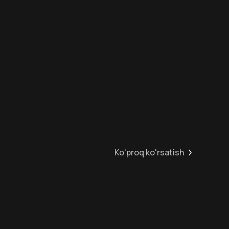
8.3
0
+
Hafta Topi
Ko'proq ko'rsatish