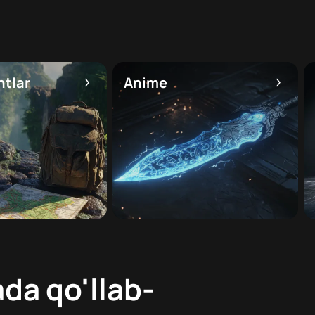
htlar
Anime
da qo'llab-