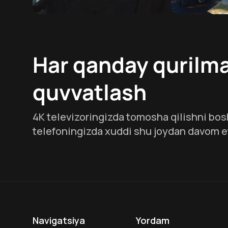
Har qanday qurilma
quvvatlash
4K televizoringizda tomosha qilishni bos
telefoningizda xuddi shu joydan davom e
Navigatsiya
Yordam