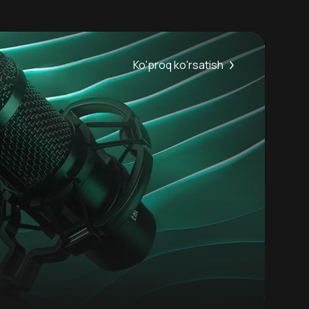
Ko'proq ko'rsatish
6.0
18
+
Hafta Topi