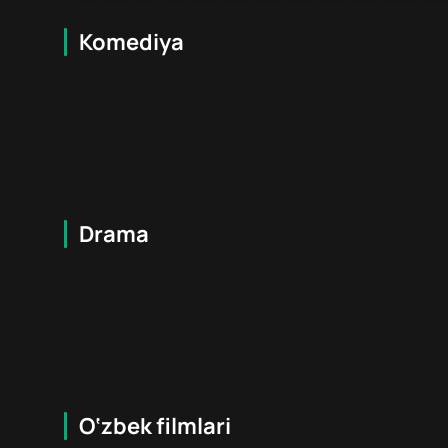
Komediya
6
+
6
+
Drama
12
+
16
+
O‘zbek filmlari
12
+
12
+