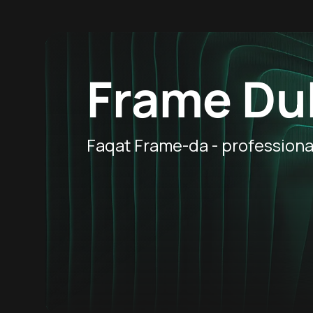
Frame Du
Faqat Frame-da - professional 
8.
18
Hafta Topi