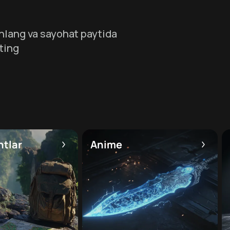
hlang va sayohat paytida
ting
htlar
Anime