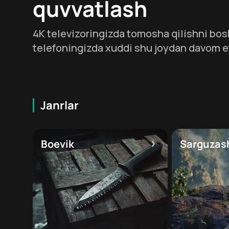
quvvatlash
4K televizoringizda tomosha qilishni bos
telefoningizda xuddi shu joydan davom e
Janrlar
Boevik
Sarguzas