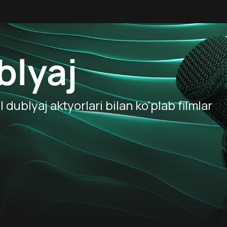
blyaj
dublyaj aktyorlari bilan ko'plab filmlar
0
5.3
+
6
+