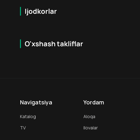
Ijodkorlar
O'xshash takliflar
7.9
16
+
18
+
Hafta Topi
Hafta Topi
Navigatsiya
Yordam
Katalog
Aloqa
TV
Ilovalar