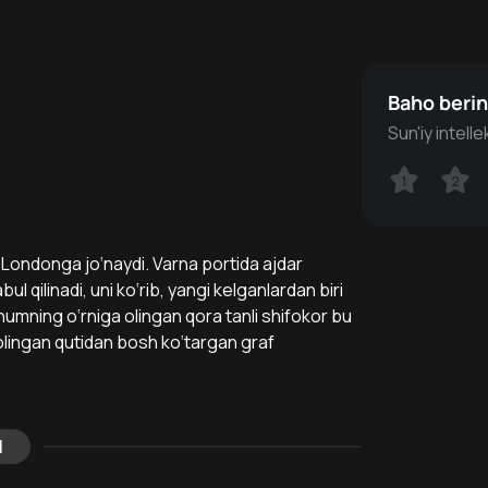
Baho beri
Sun'iy intell
1
1
2
2
 Londonga jo‘naydi. Varna portida ajdar
l qilinadi, uni ko‘rib, yangi kelganlardan biri
humning o‘rniga olingan qora tanli shifokor bu
olingan qutidan bosh ko‘targan graf
l