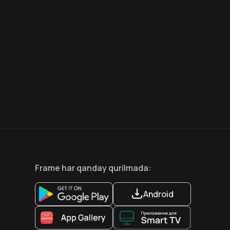
6.6
8.1
12
+
18
+
Hafta Topi
Hafta Topi
Frame
har qanday qurilmada
:
Android