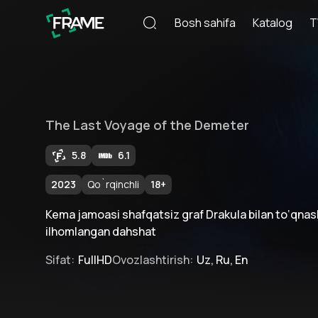
Bosh sahifa
Katalog
T
The Last Voyage of the Demeter
5.8
6.1
2023
Qo`rqinchli
18
+
Kema jamoasi shafqatsiz graf Drakula bilan to‘qnas
ilhomlangan dahshat
Sifat
:
FullHD
Ovozlashtirish
:
Uz, Ru, En