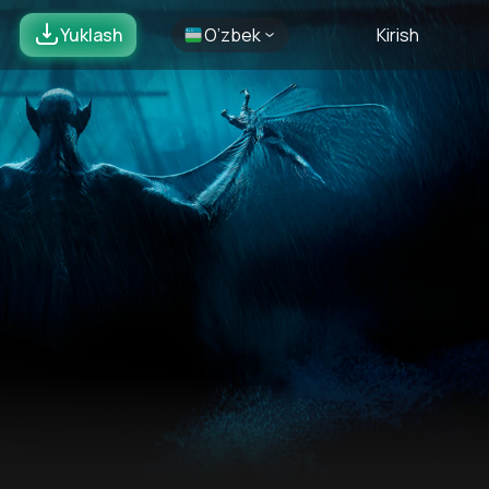
Yuklash
O’zbek
Kirish