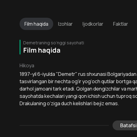
Film
haqida
Izohlar
Ijodkorlar
Faktlar
Demetraning so‘nggi sayohati
Film haqida
Hikoya
1897-yil 6-iyulda "Demetr" rus shxunasi Bolgariyadan
tasvirlangan bir nechta og‘ir yog‘och qutilar bortga qabu
darhol jamoani tark etadi. Qolgan dengizchilar va mar
sayohatda kechalari yangi qon ichish uchun tuproq s
Drakulaning o‘ziga duch kelishlari bejiz emas.
Batafsi