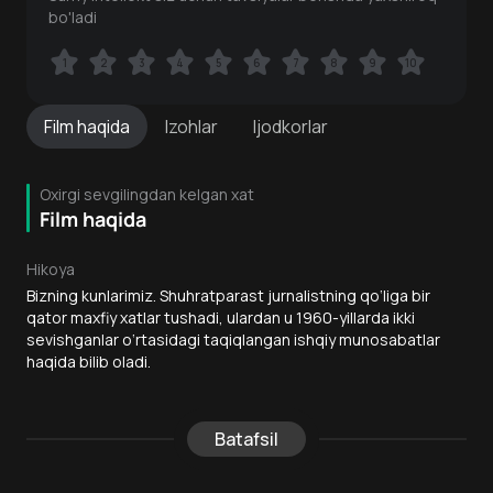
bo'ladi
1
1
2
2
3
3
4
4
5
5
6
6
7
7
8
8
9
9
10
10
Film
haqida
Izohlar
Ijodkorlar
Oxirgi sevgilingdan kelgan xat
Film haqida
Hikoya
Bizning kunlarimiz. Shuhratparast jurnalistning qo‘liga bir
qator maxfiy xatlar tushadi, ulardan u 1960-yillarda ikki
sevishganlar o‘rtasidagi taqiqlangan ishqiy munosabatlar
haqida bilib oladi.
Batafsil