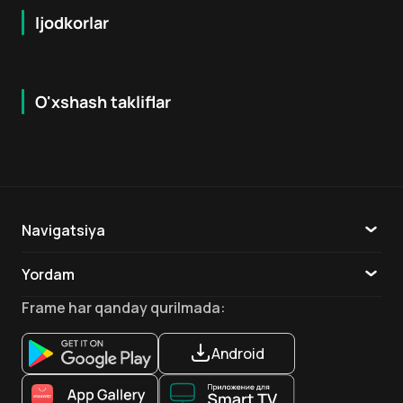
Ijodkorlar
O'xshash takliflar
7.9
8.6
16
+
18
+
Hafta Topi
Hafta Topi
Navigatsiya
Katalog
Yordam
TV
Aloqa
Frame
har qanday qurilmada
:
Ilovalar
Android