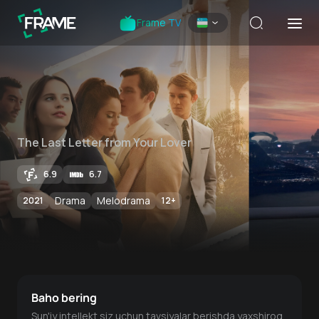
Frame TV
The Last Letter from Your Lover
6.9
6.7
Drama
Melodrama
2021
12
+
Baho bering
Sun'iy intellekt siz uchun tavsiyalar berishda yaxshiroq