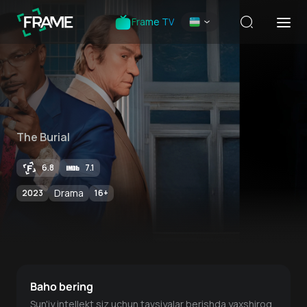
Frame TV
The Burial
6.8
7.1
Drama
2023
16
+
Baho bering
Sun'iy intellekt siz uchun tavsiyalar berishda yaxshiroq