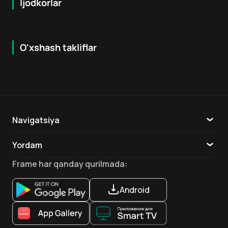
Ijodkorlar
O'xshash takliflar
7.9
8.6
16
+
18
+
Hafta Topi
Hafta Topi
Navigatsiya
Katalog
Yordam
TV
Aloqa
Frame
har qanday qurilmada
:
Ilovalar
Android