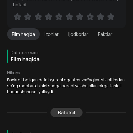
bo'ladi
1
1
2
2
3
3
4
4
5
5
6
6
7
7
8
8
9
9
10
10
Film
haqida
Izohlar
Ijodkorlar
Faktlar
Dafn marosimi
Film haqida
Hikoya
Bankrot bo‘lgan dafn byurosi egasi muvaffaqiyatsiz bitimdan
so‘ng raqobatchisini sudga beradi va shu bilan birga taniqli
huquqshunosni yollaydi.
Batafsil