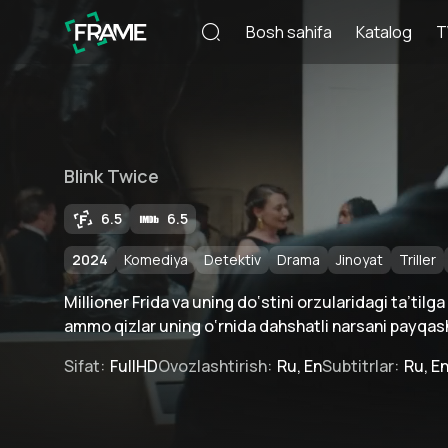
Bosh sahifa
Katalog
T
Blink Twice
6.5
6.5
2024
Komediya
Detektiv
Drama
Jinoyat
Triller
Millioner Frida va uning do‘stini orzularidagi ta’tilga
ammo qizlar uning o‘rnida dahshatli narsani payqas
Sifat
:
FullHD
Ovozlashtirish
:
Ru, En
Subtitrlar
:
Ru, E