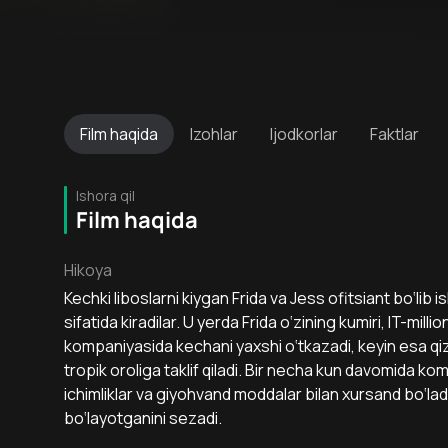
Film
haqida
Izohlar
Ijodkorlar
Faktlar
Ishora qil
Film haqida
Hikoya
Kechki liboslarni kiygan Frida va Jess ofitsiant bo‘lib
sifatida kiradilar. U yerda Frida o‘zining kumiri, IT-mill
kompaniyasida kechani yaxshi o‘tkazadi, keyin esa qi
tropik oroliga taklif qiladi. Bir necha kun davomida k
ichimliklar va giyohvand moddalar bilan xursand bo‘ladi,
bo‘layotganini sezadi.