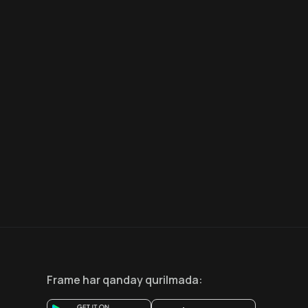
6.6
8.1
12
+
18
+
Hafta Topi
Frame
har qanday qurilmada
: