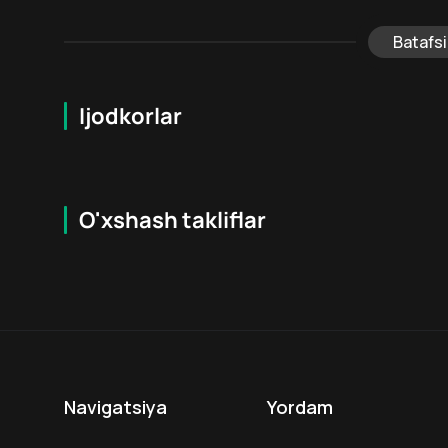
Batafsi
Ijodkorlar
O'xshash takliflar
7.9
16
+
18
+
Hafta Topi
Hafta Topi
Navigatsiya
Yordam