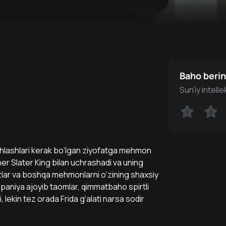
Baho beri
Sun'iy intell
1
1
2
2
 ishlashlari kerak bo‘lgan ziyofatga mehmon
ioner Slater King bilan uchrashadi va uning
zlar va boshqa mehmonlarni o‘zining shaxsiy
ompaniya ajoyib taomlar, qimmatbaho spirtli
 lekin tez orada Frida g‘alati narsa sodir