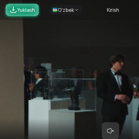
Yuklash
O’zbek
Kirish