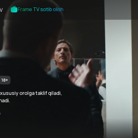
Frame TV sotib olish
V
18
+
 xususiy orolga taklif qiladi,
hadi.
n