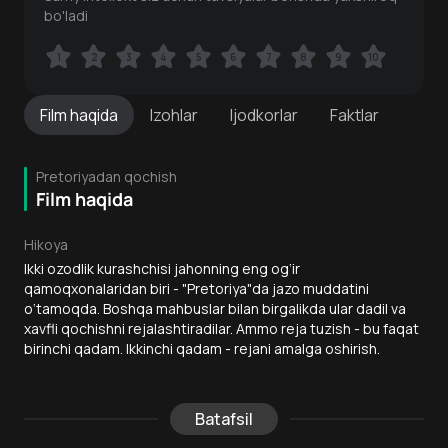
bo'ladi
1
1
2
2
3
3
4
4
5
5
6
6
7
7
8
8
9
9
10
10
Film
haqida
Izohlar
Ijodkorlar
Faktlar
Pretoriyadan qochish
Film haqida
Hikoya
Ikki ozodlik kurashchisi jahonning eng og‘ir
qamoqxonalaridan biri - "Pretoriya"da jazo muddatini
o‘tamoqda. Boshqa mahbuslar bilan birgalikda ular dadil va
xavfli qochishni rejalashtiradilar. Ammo reja tuzish - bu faqat
birinchi qadam. Ikkinchi qadam - rejani amalga oshirish.
Batafsil