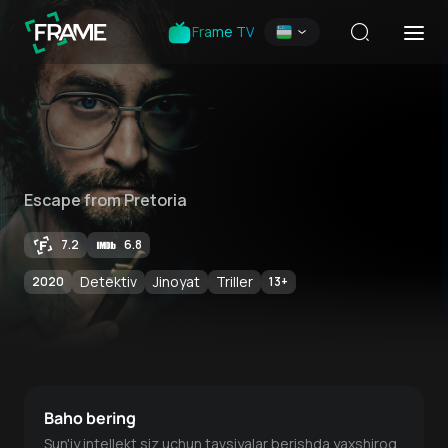
Frame TV
Escape from Pretoria
7.2
6.8
Detektiv
Jinoyat
Triller
2020
13
+
Baho bering
Sun'iy intellekt siz uchun tavsiyalar berishda yaxshiroq