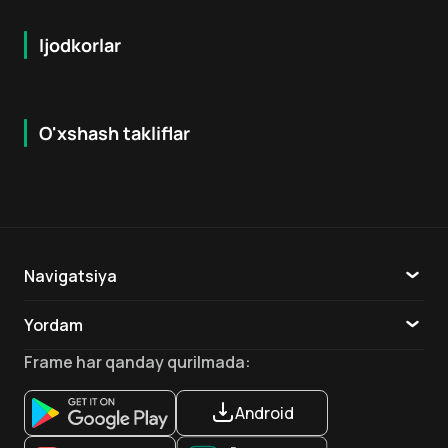
Ijodkorlar
O'xshash takliflar
7.9
8.6
16
+
18
+
Hafta Topi
Hafta Topi
Navigatsiya
Katalog
Yordam
TV
Aloqa
Frame
har qanday qurilmada
:
Ilovalar
Android