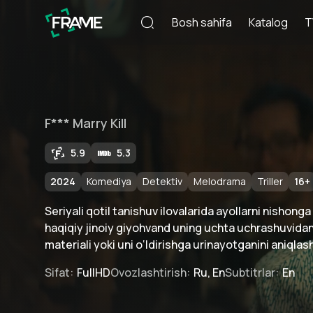
Bosh sahifa
Katalog
T
F*** Marry Kill
5.9
5.3
2024
Komediya
Detektiv
Melodrama
Triller
16
+
Seriyali qotil tanishuv ilovalarida ayollarni nishong
haqiqiy jinoiy giyohvand uning uchta uchrashuvidan q
materiali yoki uni o‘ldirishga urinayotganini aniqlash
Sifat
:
FullHD
Ovozlashtirish
:
Ru, En
Subtitrlar
:
En