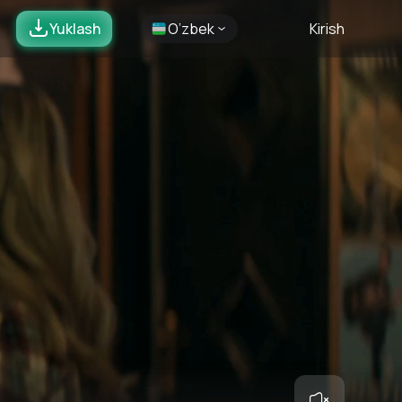
Yuklash
O’zbek
Kirish