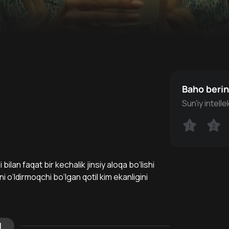
Baho beri
Sun'iy intell
1
1
2
2
bilan faqat bir kechalik jinsiy aloqa bo‘lishi
i o‘ldirmoqchi bo‘lgan qotil kim ekanligini
l