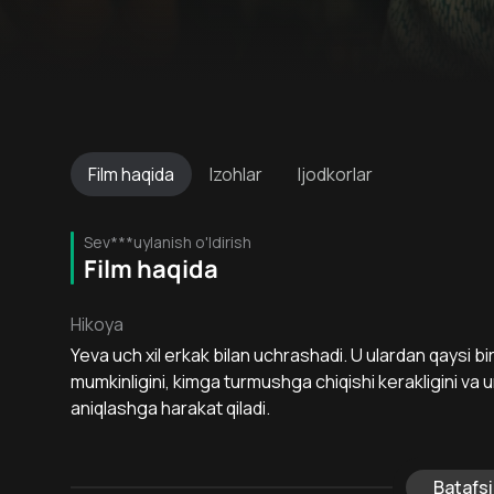
Film
haqida
Izohlar
Ijodkorlar
Sev***uylanish o'ldirish
Film haqida
Hikoya
Yeva uch xil erkak bilan uchrashadi. U ulardan qaysi biri 
mumkinligini, kimga turmushga chiqishi kerakligini va un
aniqlashga harakat qiladi.
Batafsi