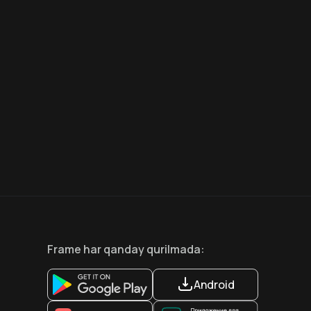
7.5
6.6
18
+
12
+
Hafta Topi
Frame
har qanday qurilmada
:
Android