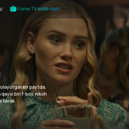
Frame TV sotib olish
V
a olayotgan bir paytda,
aysi biri f-boy, nikoh
i kerak.