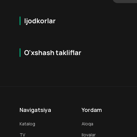
Ijodkorlar
O'xshash takliflar
6.8
18
+
16
+
Hafta Topi
Navigatsiya
Yordam
Katalog
Aloqa
TV
Ilovalar