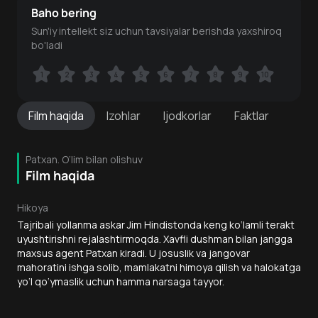
Baho bering
Sun'iy intellekt siz uchun tavsiyalar berishda yaxshiroq
bo'ladi
1
1
2
2
3
3
4
4
5
5
6
6
7
7
8
8
9
9
10
10
Film
haqida
Izohlar
Ijodkorlar
Faktlar
Patxan. O‘lim bilan olishuv
Film haqida
Hikoya
Tajribali yollanma askar Jim Hindistonda keng ko‘lamli terakt
uyushtirishni rejalashtirmoqda. Xavfli dushman bilan jangga
maxsus agent Patxan kiradi. U josuslik va jangovar
mahoratini ishga solib, mamlakatni himoya qilish va halokatga
yo‘l qo‘ymaslik uchun hamma narsaga tayyor.