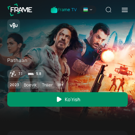
Frame TV
Pathaan
7.1
5.8
Boevik
Triller
2023
18
+
Ko'rish